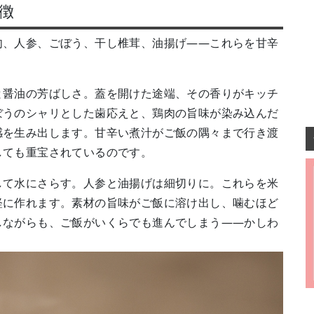
徴
肉、人参、ごぼう、干し椎茸、油揚げ——これらを甘辛
と醤油の芳ばしさ。蓋を開けた途端、その香りがキッチ
ぼうのシャリとした歯応えと、鶏肉の旨味が染み込んだ
感を生み出します。甘辛い煮汁がご飯の隅々まで行き渡
しても重宝されているのです。
して水にさらす。人参と油揚げは細切りに。これらを米
軽に作れます。素材の旨味がご飯に溶け出し、噛むほど
しながらも、ご飯がいくらでも進んでしまう——かしわ