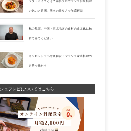
ラタトゥイユとは？南仏プロヴァンス伝統料理
の魅力と起源、基本の作り方を徹底解説
私の故郷、中国・東北地方の食材の食文化に触
れてみてください
キャロットラペ徹底解説：フランス家庭料理の
定番を味わう
シェフレピについてはこちら