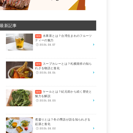
最新記事
水果茶とは？台湾生まれのフルーツ
ティーの魅力
2026.08.07
スープカレーとは？札幌発祥の知ら
れざる物語と進化
2026.08.06
ケールとは？紀元前から続く歴史と
魅力を解説
2026.08.05
煮凝りとは？冬の季語が語る知られざる
起源と進化
2026.08.02