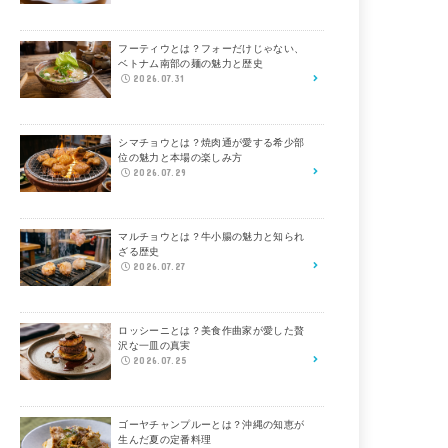
フーティウとは？フォーだけじゃない、
ベトナム南部の麺の魅力と歴史
2026.07.31
シマチョウとは？焼肉通が愛する希少部
位の魅力と本場の楽しみ方
2026.07.29
マルチョウとは？牛小腸の魅力と知られ
ざる歴史
2026.07.27
ロッシーニとは？美食作曲家が愛した贅
沢な一皿の真実
2026.07.25
ゴーヤチャンプルーとは？沖縄の知恵が
生んだ夏の定番料理