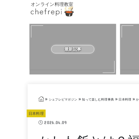
オンライン料理教室
最新記事
»
»
»
»
シェフレピマガジン
知って楽しむ料理事典
日本料理
か
日本料理
2026.04.09