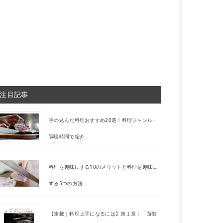
注目記事
手の込んだ料理おすすめ20選！料理ジャンル・
調理時間で紹介
料理を趣味にする10のメリットと料理を趣味に
する5つの方法
【連載｜料理上手になるには】第１章：「面倒