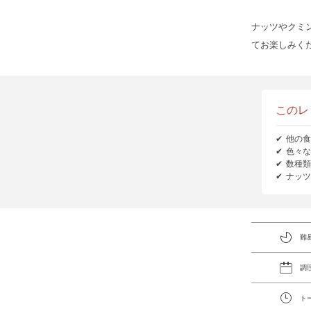
ナッツやクミ
てお楽しみく
このレ
他の食
色々な
数種類
ナッツ
難
調
ト