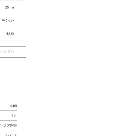
25min
辛くない
4人前
注意事項
1/4個
1 片
パック(約6個)
1 パック