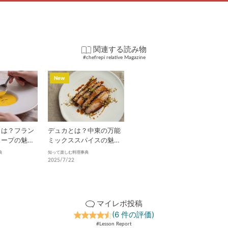
関連する読み物
#chefrepi relative Magazine
New
デュカとは？中東の万能
とは？フラン
ミックススパイスの魅力
スープの魅力
と活用法を徹底解説
界
知って楽しむ料理事典
典
2025/7/22
マイレポ投稿
(6 件の評価)
#Lesson Report