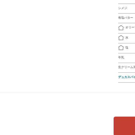
シメジ
有塩バター
オリー
水
塩
牛乳
生クリーム3
デュカスパ