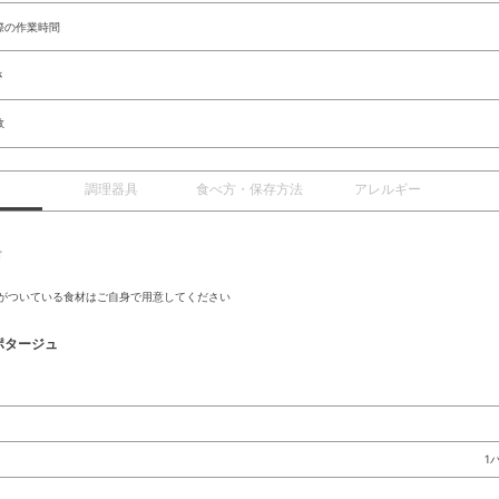
際の作業時間
さ
数
調理器具
食べ方・保存方法
アレルギー
前
がついている食材はご自身で用意してください
ポタージュ
1