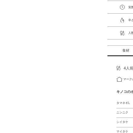
実
辛
人
食材
4人
マーク
キノコの
タマネギL
ニンニク
シイタケ
マイタケ