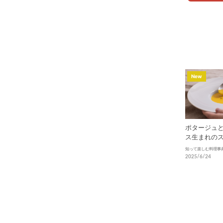
New
ポタージュ
ス生まれの
と奥深い世
知って楽しむ料理事
2025/6/24