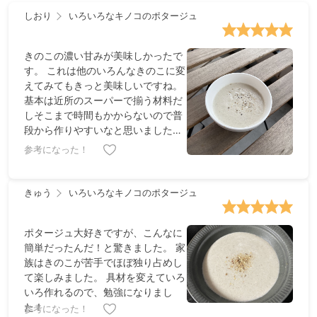
しおり
いろいろなキノコのポタージュ
きのこの濃い甘みが美味しかったで
す。 これは他のいろんなきのこに変
えてみてもきっと美味しいですね。
基本は近所のスーパーで揃う材料だ
しそこまで時間もかからないので普
段から作りやすいなと思いました。
レシピの分量だと結構たくさん出来
参考になった！
るので週末に作って冷蔵庫にストッ
クしておけば数日間ご機嫌で過ごせ
ます。
きゅう
いろいろなキノコのポタージュ
ポタージュ大好きですが、こんなに
簡単だったんだ！と驚きました。 家
族はきのこが苦手でほぼ独り占めし
て楽しみました。 具材を変えていろ
いろ作れるので、勉強になりまし
た！
参考になった！