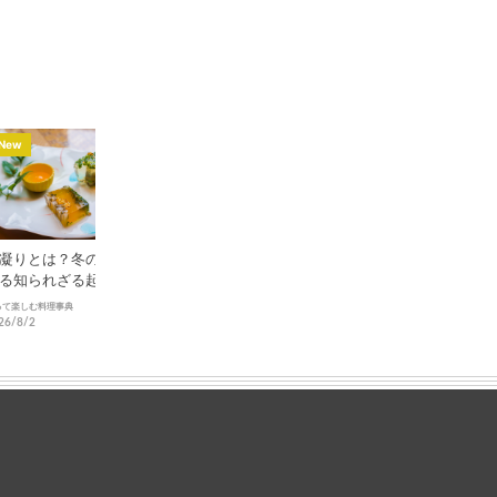
New
New
New
凝りとは？冬の季語が
フーティウとは？フォー
シマチョウとは？焼
る知られざる起源と進
だけじゃない、ベトナム
が愛する希少部位の
南部の麺の魅力と歴史
と本場の楽しみ方
って楽しむ料理事典
知って楽しむ料理事典
食材図鑑
26/8/2
2026/7/31
2026/7/29