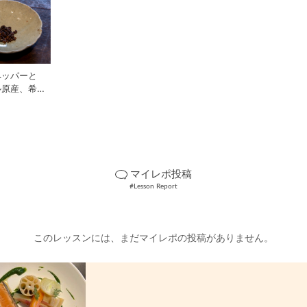
ペッパーと
ル原産、希少
の世界
マイレポ投稿
#Lesson Report
このレッスンには、まだマイレポの投稿がありません。