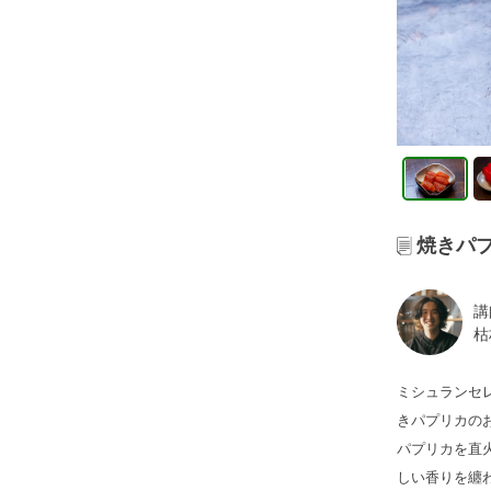
焼きパ
講
枯
ミシュランセ
きパプリカの
パプリカを直
しい香りを纏