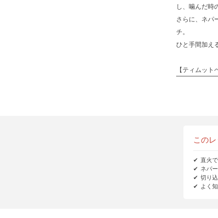
し、噛んだ時
さらに、ネパ
チ。
ひと手間加え
【ティムットペ
このレ
直火で
ネパー
切り込
よく知