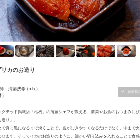
プリカのお造り
師：清藤洸希 (h.b.)
有料動
朽
レクテッド掲載店「枯朽」の清藤シェフが教える、前菜やお酒のおつまみにぴ
お造り」。
火で真っ黒になるまで焼くことで、皮がむきやすくなるだけでなく、中まで火
わせます。そしてイカのお造りのように、細かい切り込みを入れることで食感