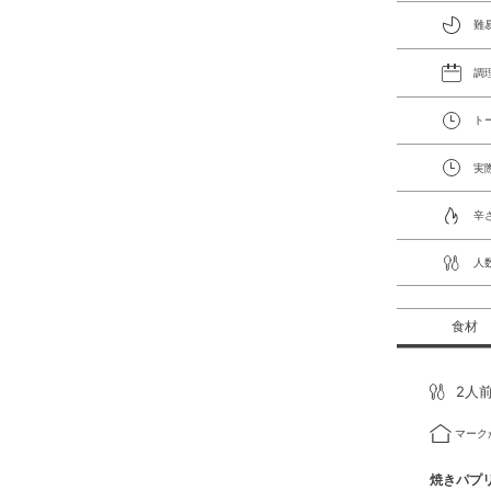
難
調
ト
実
辛
人
食材
2人
マーク
焼きパプ