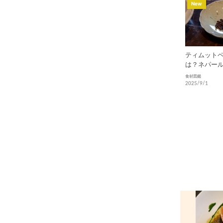
New
ティムット
は？ネパー
なスパイス
食材図鑑
2025/9/1