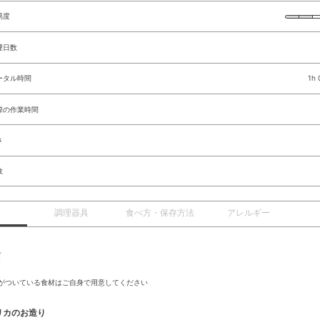
易度
理日数
ータル時間
1h
際の作業時間
さ
数
調理器具
食べ方・保存方法
アレルギー
前
がついている食材はご自身で用意してください
リカのお造り