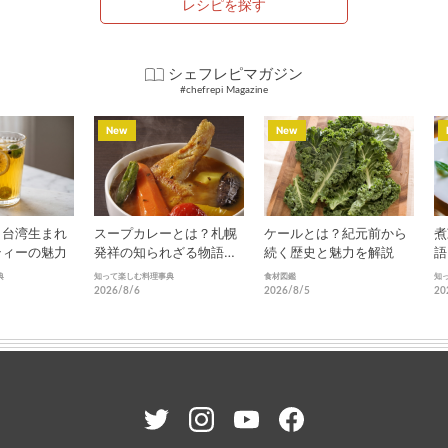
レシピを探す
シェフレピマガジン
#chefrepi Magazine
New
New
？台湾生まれ
スープカレーとは？札幌
ケールとは？紀元前から
煮
ティーの魅力
発祥の知られざる物語と
続く歴史と魅力を解説
語
進化
化
典
知って楽しむ料理事典
食材図鑑
知
2026/8/6
2026/8/5
20