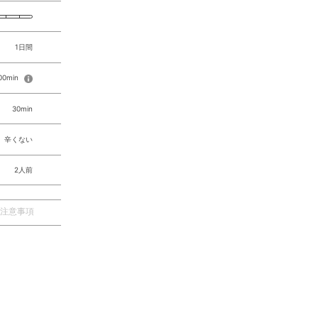
1日間
 00min
30min
辛くない
2人前
注意事項