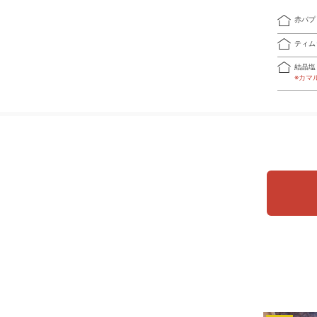
赤パプ
ティム
結晶塩
※カマ