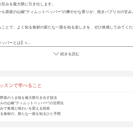
の甘みを最大限に引き出します。
ール原産の山椒"ティムットペッパー"の爽やかな香りが、焼きパプリカの甘み
ることで、よく知る食材の新たな一面を知る楽しさを、ぜひ体感してみてくだ
ッパーとは】<...
続きを読む
ッスンで学べること
野菜のうま味を最大限引き出す技法
ルの山椒"ティムットペッパー"の活用法
みで食感と味わいを変える技術
る食材の、新たな一面を知るひと手間