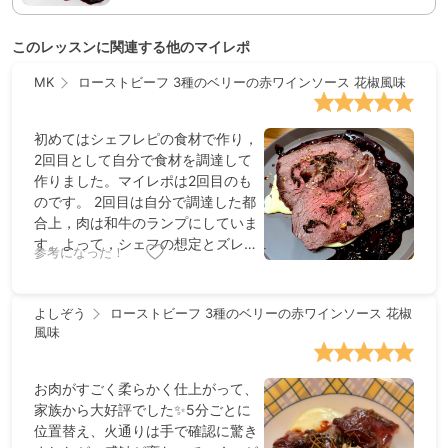
このレッスンに関連する他のマイレポ
MK
ローストビーフ 3種のベリーの赤ワインソース 花椒風味
初めてはシェフレピの食材で作り，
2回目として自分で食材を調達して
作りました。マイレポは2回目のも
のです。 2回目は自分で調達した都
合上，肉は和牛のランプにしていま
す。よって，シェフの想定とズレは
参考になった！
あるかもしれません。 ・味が立体的
です。赤ワインソースの甘味と渋
み，ベリーの華やかな香りと酸味，
よしぞう
ローストビーフ 3種のベリーの赤ワインソース 花椒
花椒の柑橘のような爽やかな香り，
風味
香草の香りなどが合わさった立体的
な味と香りは，さすがプロのレシピ
お肉がすごく柔らかく仕上がって、
だと感じました。 ・マッシュポテ
家族から大好評でした✨5分ごとに
ト，肉，ソースを合わせた時の一体
位置替え、火通りは手で確認に驚き
感もさすがです。リッチなマッシュ