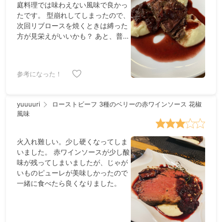
庭料理では味わえない風味で良かっ
たです。 型崩れしてしまったので、
次回リブロースを焼くときは縛った
方が見栄えがいいかも？ あと、普段
薄味のものを食べ慣れている人は、
全体的な塩加減、特に肉にまぶす量
に関してはご自身の感覚に従った方
参考になった！
がおいしくいただけると思います。
yuuuuri
ローストビーフ 3種のベリーの赤ワインソース 花椒
風味
火入れ難しい。少し硬くなってしま
いました。 赤ワインソースが少し酸
味が残ってしまいましたが、じゃが
いものピューレが美味しかったので
一緒に食べたら良くなりました。