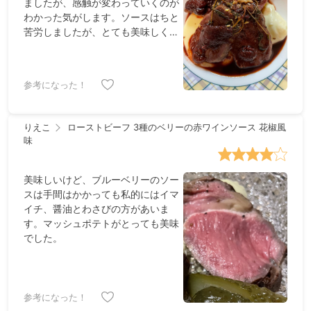
ましたが、感触が変わっていくのが
ポテトは重たくなるかな？と思った
わかった気がします。ソースはちと
のですが，ソースが軽めなので，う
苦労しましたが、とても美味しくて
まくバランスが取れていました。 ・
大満足でした。付け合わせのじゃが
肉の火入れは最後の微調整が難しい
いものピューレもとても滑らかでリ
です。金串を刺して確かめるという
ッチな味わい😋。動画がすごく助け
ことですが，主観的感覚に自信がな
参考になった！
になりますね。繰り返し確認できる
いので，調理用温度計で測った場合
のがいいです。
に中心部が何度くらいが目安と併記
してもらえると嬉しいです。今回は
りえこ
ローストビーフ 3種のベリーの赤ワインソース 花椒風
やや火が入りすぎた気がしますが，
味
和牛だったので硬くなりすぎずに済
んだ気がします（1回目はもっとう
まくいった）。 ・2回ともソースが
美味しいけど、ブルーベリーのソー
余ったので，今回は冷凍してみまし
スは手間はかかっても私的にはイマ
た。冷凍で味があまり落ちなけれ
イチ、醤油とわさびの方があいま
ば，3回目を作る時は肉とマッシュ
す。マッシュポテトがとっても美味
ポテトを用意すればいいので，楽か
でした。
もしれません。
参考になった！