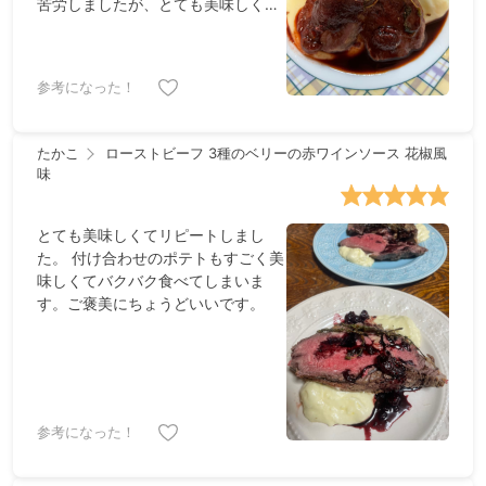
苦労しましたが、とても美味しくて
まくバランスが取れていました。 ・
大満足でした。付け合わせのじゃが
肉の火入れは最後の微調整が難しい
いものピューレもとても滑らかでリ
です。金串を刺して確かめるという
ッチな味わい😋。動画がすごく助け
ことですが，主観的感覚に自信がな
参考になった！
になりますね。繰り返し確認できる
いので，調理用温度計で測った場合
のがいいです。
に中心部が何度くらいが目安と併記
してもらえると嬉しいです。今回は
たかこ
ローストビーフ 3種のベリーの赤ワインソース 花椒風
やや火が入りすぎた気がしますが，
味
和牛だったので硬くなりすぎずに済
んだ気がします（1回目はもっとう
まくいった）。 ・2回ともソースが
とても美味しくてリピートしまし
余ったので，今回は冷凍してみまし
た。 付け合わせのポテトもすごく美
た。冷凍で味があまり落ちなけれ
味しくてバクバク食べてしまいま
ば，3回目を作る時は肉とマッシュ
す。ご褒美にちょうどいいです。
ポテトを用意すればいいので，楽か
もしれません。
参考になった！