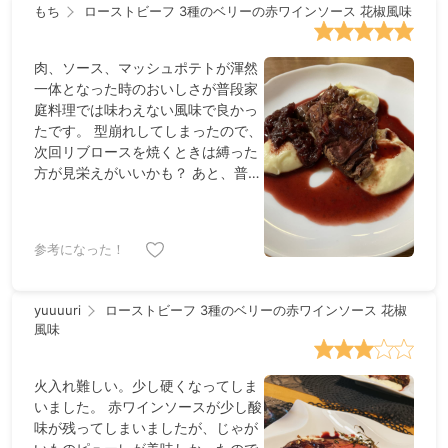
もち
ローストビーフ 3種のベリーの赤ワインソース 花椒風味
肉、ソース、マッシュポテトが渾然
一体となった時のおいしさが普段家
庭料理では味わえない風味で良かっ
たです。 型崩れしてしまったので、
次回リブロースを焼くときは縛った
方が見栄えがいいかも？ あと、普段
薄味のものを食べ慣れている人は、
全体的な塩加減、特に肉にまぶす量
に関してはご自身の感覚に従った方
参考になった！
がおいしくいただけると思います。
yuuuuri
ローストビーフ 3種のベリーの赤ワインソース 花椒
風味
火入れ難しい。少し硬くなってしま
いました。 赤ワインソースが少し酸
味が残ってしまいましたが、じゃが