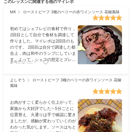
このレッスンに関連する他のマイレポ
MK
ローストビーフ 3種のベリーの赤ワインソース 花椒風味
初めてはシェフレピの食材で作り，
2回目として自分で食材を調達して
作りました。マイレポは2回目のも
のです。 2回目は自分で調達した都
合上，肉は和牛のランプにしていま
す。よって，シェフの想定とズレは
参考になった！
あるかもしれません。 ・味が立体的
です。赤ワインソースの甘味と渋
み，ベリーの華やかな香りと酸味，
よしぞう
ローストビーフ 3種のベリーの赤ワインソース 花椒
花椒の柑橘のような爽やかな香り，
風味
香草の香りなどが合わさった立体的
な味と香りは，さすがプロのレシピ
お肉がすごく柔らかく仕上がって、
だと感じました。 ・マッシュポテ
家族から大好評でした✨5分ごとに
ト，肉，ソースを合わせた時の一体
位置替え、火通りは手で確認に驚き
感もさすがです。リッチなマッシュ
ましたが、感触が変わっていくのが
ポテトは重たくなるかな？と思った
わかった気がします。ソースはちと
のですが，ソースが軽めなので，う