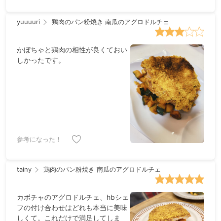
というのもあるかもしれません） ア
グロドルチェは美味しかったです
yuuuuri
鶏肉のパン粉焼き 南瓜のアグロドルチェ
かぼちゃと鶏肉の相性が良くておい
しかったです。
参考になった！
tainy
鶏肉のパン粉焼き 南瓜のアグロドルチェ
カボチャのアグロドルチェ、hbシェ
フの付け合わせはどれも本当に美味
しくて。これだけで満足してしま