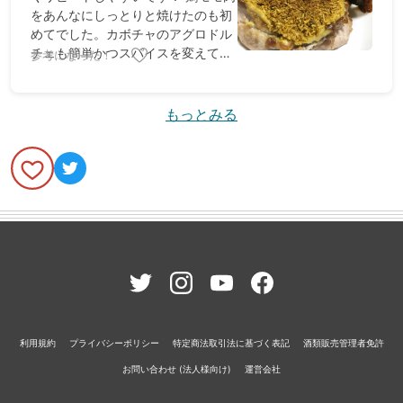
をあんなにしっとりと焼けたのも初
めてでした。カボチャのアグロドル
チェも簡単かつスパイスを変えてみ
参考になった！
てもよいとのことだったので、いろ
いろ試してみたいと思います。つい
ついつまんでしまう、そんな常備菜
もっとみる
だと思いました。
利用規約
プライバシーポリシー
特定商法取引法に基づく表記
酒類販売管理者免許
お問い合わせ (法人様向け)
運営会社