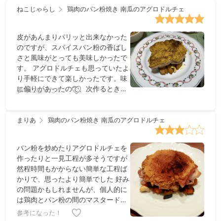
ねこじゃらし
鶏肉のパン粉焼き 南瓜のアグロドルチェ
皮があんまりパリッと出来なかった
のですが、スパイスパン粉の香ばし
さと風味がとっても美味しかったで
す。 アグロドルチェも思っていたよ
り手軽にできて楽しかったです。味
に偏りがあったので、次作るときは
参考になった！
よく混ぜようと思います。 鶏肉のパ
ン粉焼きは焼いたじゃがいもと合わ
せても美味しかったです。
まりあ
鶏肉のパン粉焼き 南瓜のアグロドルチェ
パン粉を炒めたりアグロドルチェを
作ったりと一見工程が多そうですが
然程時間もかからない簡単な工程ば
かりで、思ったより簡単でした 好み
の問題かもしれませんが、個人的に
は鶏肉とパン粉の間のマスタードは
もっと少なくても良かったかな？と
参考になった！
（マスタードの酸味に慣れていない