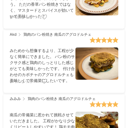
う。 ただの香草パン粉焼きではな
く、マスタードとスパイスが効いて
いて美味しかった！
参考になった！
Akd
鶏肉のパン粉焼き 南瓜のアグロドルチェ
みためから想像するより、工程が少
なく簡単にできました。 パン粉のサ
クサク感と鶏肉のしっとりした感じ
がとても美味しかったです。 付け合
わせのカボチャのアグロドルチェも
美味しくて常備菜にしたいです。
参考になった！
みみみ
鶏肉のパン粉焼き 南瓜のアグロドルチェ
南瓜の常備菜に惹かれて挑戦させて
いただきました。 工程がかなり少な
くリピートしやすいです！ 鶏モモ肉