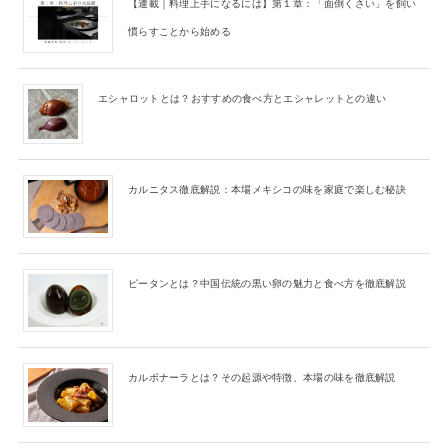
【連載｜料理上手になるには】第１章：「面倒くさい」を飼い
慣らすことから始める
エシャロットとは？おすすめの食べ方とエシャレットとの違い
カルニタス徹底解説：本場メキシコの味を家庭で楽しむ秘訣
ピータンとは？中国伝統の黒い卵の魅力と食べ方を徹底解説
カルボナーラとは？その起源や特徴、本場の味を徹底解説