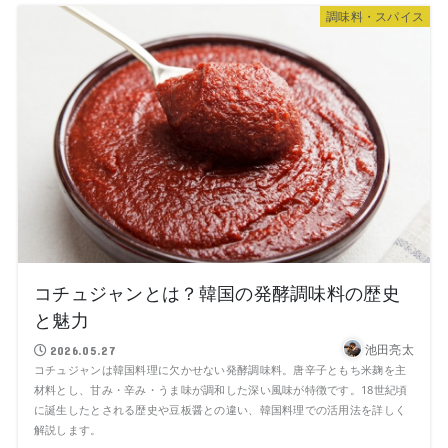
調味料・スパイス
コチュジャンとは？韓国の発酵調味料の歴史
と魅力
池田亮太
2026.05.27
コチュジャンは韓国料理に欠かせない発酵調味料。唐辛子ともち米麹を主
材料とし、甘み・辛み・うま味が調和した深い風味が特徴です。18世紀頃
に誕生したとされる歴史や豆板醤との違い、韓国料理での活用法を詳しく
解説します。