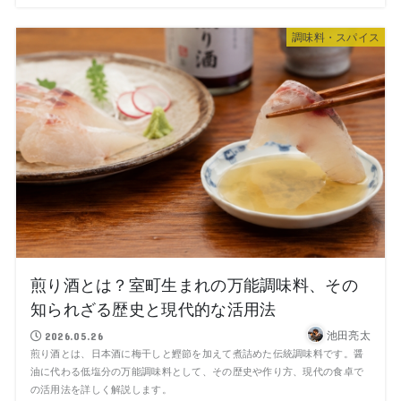
調味料・スパイス
煎り酒とは？室町生まれの万能調味料、その
知られざる歴史と現代的な活用法
池田亮太
2026.05.26
煎り酒とは、日本酒に梅干しと鰹節を加えて煮詰めた伝統調味料です。醤
油に代わる低塩分の万能調味料として、その歴史や作り方、現代の食卓で
の活用法を詳しく解説します。