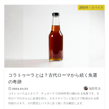
調味料・スパイス
コラトゥーラとは？古代ローマから続く魚醤
の奇跡
池田亮太
2026.04.25
コラトゥーラはイタリア・チェターラで2000年受け継がれる魚醤です。古
代ローマのガルムに起源を持ち、カタクチイワシと塩だけで熟成される琥
珀色のエキス。その歴史とパスタに合う使い方を解説します。