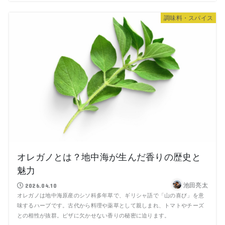
調味料・スパイス
オレガノとは？地中海が生んだ香りの歴史と
魅力
池田亮太
2026.04.10
オレガノは地中海原産のシソ科多年草で、ギリシャ語で「山の喜び」を意
味するハーブです。古代から料理や薬草として親しまれ、トマトやチーズ
との相性が抜群。ピザに欠かせない香りの秘密に迫ります。