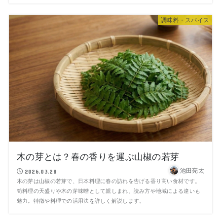
調味料・スパイス
木の芽とは？春の香りを運ぶ山椒の若芽
池田亮太
2026.03.28
木の芽は山椒の若芽で、日本料理に春の訪れを告げる香り高い食材です。
筍料理の天盛りや木の芽味噌として親しまれ、読み方や地域による違いも
魅力。特徴や料理での活用法を詳しく解説します。