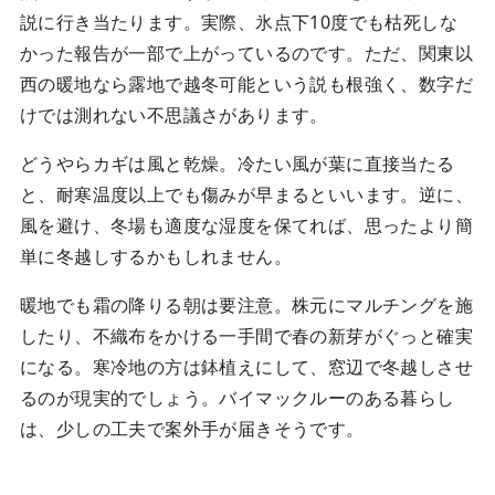
説に行き当たります。実際、氷点下10度でも枯死しな
かった報告が一部で上がっているのです。ただ、関東以
西の暖地なら露地で越冬可能という説も根強く、数字だ
けでは測れない不思議さがあります。
どうやらカギは風と乾燥。冷たい風が葉に直接当たる
と、耐寒温度以上でも傷みが早まるといいます。逆に、
風を避け、冬場も適度な湿度を保てれば、思ったより簡
単に冬越しするかもしれません。
暖地でも霜の降りる朝は要注意。株元にマルチングを施
したり、不織布をかける一手間で春の新芽がぐっと確実
になる。寒冷地の方は鉢植えにして、窓辺で冬越しさせ
るのが現実的でしょう。バイマックルーのある暮らし
は、少しの工夫で案外手が届きそうです。