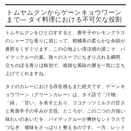
トムヤムクンからゲーンキョウワーン
まで— タイ料理における不可欠な役割
トムヤムクンをひと口すすると、唐辛子やレモングラス
のシャープな香りに混じって、柑橘系の柔らかな余韻が
鼻腔をくすぐります。この心地よい清涼感の源こそ、バ
イマックルーの葉。熱々のスープにちぎり入れる瞬間、
立ちのぼる香りは格別で、複雑な風味の層を一気に立ち
上げてくれますね。
タイのカレーにおける存在感もまた絶大です。ゲーンキ
ョウワーン（グリーンカレー）は、タイ語で「汁物」
「緑」「甘い」を表すとおり、ココナッツミルクの甘さ
と青唐辛子の辛みが主役。ところが、この二つの力強い
味わいのあいだを、バイマックルーが爽快なシトラスで
つなぎ、後味をさっぱりと整えるのです。一方、レッド