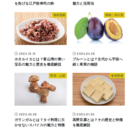
を告げる江戸前寿司の粋
魅力と活用法
食材図鑑
果物・木の実
2025.12.15
2026.04.28
ホタルイカとは？富山湾の青い
プルーンとは？古代から宇宙へ
宝石の魅力と歴史を徹底解説
続く果実の物語
野菜・山菜
食材図鑑
2026.04.08
2026.01.06
ガランガルとは？タイ料理に欠
高野豆腐とは？その歴史と特徴
かせないスパイスの魅力と特徴
を徹底解説