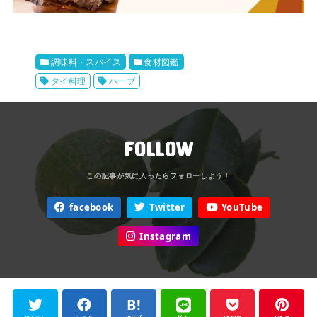
調味料・スパイス
食材図鑑
タイ料理
ハーブ
FOLLOW
facebook
Twitter
YouTube
Instagram
ツイート
シェア
はてブ
送る
Pocket
Pin it