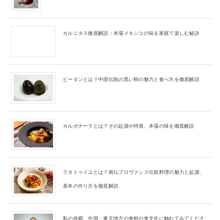
カルニタス徹底解説：本場メキシコの味を家庭で楽しむ秘訣
ピータンとは？中国伝統の黒い卵の魅力と食べ方を徹底解説
カルボナーラとは？その起源や特徴、本場の味を徹底解説
ラタトゥイユとは？南仏プロヴァンス伝統料理の魅力と起源、
基本の作り方を徹底解説
私の故郷、中国・東北地方の食材の食文化に触れてみてくださ