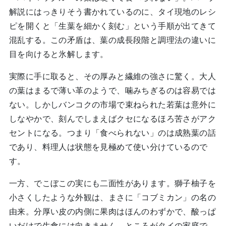
解説にはっきりそう書かれているのに、タイ現地のレシ
ピを開くと「生葉を細かく刻む」という手順が出てきて
混乱する。この矛盾は、葉の成長段階と調理法の違いに
目を向けると氷解します。
実際に手に取ると、その厚みと繊維の強さに驚く。大人
の葉はまるで薄い革のようで、噛みちぎるのは容易では
ない。しかしバンコクの市場で束ねられた若葉は意外に
しなやかで、刻んでしまえばクセになるほろ苦さがアク
セントになる。つまり「食べられない」のは成熟葉の話
であり、料理人は状態を見極めて使い分けているので
す。
一方、でこぼこの実にも二面性があります。獅子柚子を
小さくしたような外観は、まさに「コブミカン」の名の
由来。分厚い皮の内側に果肉はほんのわずかで、酸っぱ
いだけで生食には向きません。ところがタイの家庭で