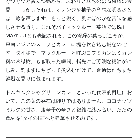
ぐつぐつと煮立つ鍋から、ふわりと立ちのぼる柑橘の芳
香——しかしそれは、オレンジや柚子の単純な明るさと
は一線を画します。もっと鋭く、奥にほのかな苦味を感
じさせる香り。これぞバイマックルー。英語ではBai
Makruutとも表記される、この深緑の葉っぱこそが、
東南アジアのスープとカレーに魂を吹き込む鍵なので
す。タイ語で「マックルー」と呼ぶコブミカンはミカン
科の常緑樹。もぎ取った瞬間、指先には芳潤な精油がに
じみ、刻まずにちぎって煮込むだけで、台所はたちまち
鮮烈な香りに包まれます。
トムヤムクンやグリーンカレーといった代表的料理にお
いて、この葉の存在は飾りではありません。ココナッツ
ミルクの甘さ、唐辛子の辛さと複雑に絡み合い、ただの
食材を“タイの味”へと昇華させるのです。