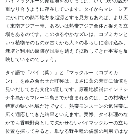
バイマックルーの原産地をめぐっては、いくつかの説が
重なり合うように存在しています。タイからマレーシア
にかけての熱帯地方を起源とする見方もあれば、より広
く東南アジア一帯、あるいは熱帯アジア全体と捉える立
場もあるのです。このゆるやかなズレは、コブミカンと
いう植物そのものが古くから人々の暮らしに溶け込み、
栽培と利用の痕跡が国境を越えて拡散してきた事実を反
映しているのでしょう。
タイ語で「バイ（葉）」と「マックルー（コブミカ
ン）」を組み合わせた呼称は、まさに葉の芳香に価値を
見いだしてきた文化の証しです。原産地候補にインドシ
ナ半島からマレー半島までが含まれるのは、この柑橘が
特定の狭い地域だけでなく、熱帯モンスーンの気候帯に
広く適応してきた結果といえます。実際、タイ料理のな
かでも香味野菜として欠かせないバイマックルーの立ち
位置を探ってみると、単なる野生種の偶然の利用ではな