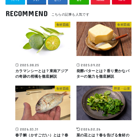
RECOMMEND
食材図鑑
食材図鑑
2025.08.25
2025.09.22
カラマンシーとは？東南アジア
発酵バターとは？香り豊かなバ
の奇跡の柑橘を徹底解説
ターの魅力を徹底解説
食材図鑑
野菜・山菜
2026.03.31
2026.02.26
春子鯛（かすごだい）とは？春
菜の花とは？春を告げる食材の