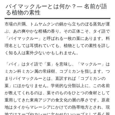
バイマックルーとは何か？— 名前が語
る植物の素性
市場の片隅、トムヤムクンの鍋から立ちのぼる蒸気が運
ぶ、あの爽やかな柑橘の香り。その正体こそ、タイ語で
「バイマックルー」と呼ばれる一枚の葉にあります。料
理名としては耳慣れていても、植物としての素性を詳し
く知る人は案外少ないかもしれません。
「バイ」はタイ語で「葉」を意味し、「マックルー」は
ミカン科ミカン属の常緑樹、コブミカンを指します。つ
まりバイマックルーとは、直訳すれば「コブミカンの
葉」にほかなりません。学術的な分類以上に、この名前
が教えてくれるのは、葉そのものをひとつの食材として
重用してきた東南アジアの食文化の層の厚さです。原産
地はタイからマレーシアにかけての熱帯地方とされ、現
地ではスープやカレーに欠かせないハーブとして長く親