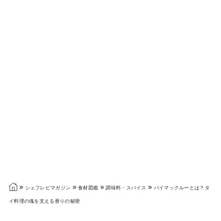
»
»
»
»
シェフレピマガジン
食材図鑑
調味料・スパイス
バイマックルーとは？タ
イ料理の魂を支える香りの秘密