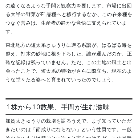
の遠くなるような手間と観察力を要します。市場に出回
る大半の野菜がF1品種へと移行するなか、この在来種を
つなぐ営みは、生産者の静かな覚悟に支えられていま
す。
東北地方の短太系きゅうりに遡る系譜が、はるばる海を
越え、打木の砂地に根を下ろした。誰が運んだのか、正
確な記録は残っていません。ただ、この土地の風土と出
会ったことで、短太系の特徴がさらに際立ち、現在のよ
うな堂々たる姿へと育まれていったのでしょう。
1株から10数果、手間が生む滋味
加賀太きゅうりの栽培を語るうえで、まず知っていただ
きたいのは「節成りにならない」という性質です。一般
的なきゅうりは節ごとに次々と実をつけるが、この品種