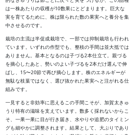
は一株あたりの収穫が10数果にとどまります。巨大な
実を育てるために、株は限られた数の果実へと養分を集
中させるのです。
栽培の主流は半促成栽培で、一部では抑制栽培も行われ
ています。いずれの作型でも、整枝の手間は並大抵では
ありません。基本となるのは子づる2本仕立て。親づる
を摘心したあと、勢いのよい子づるを2本だけ選んで伸
ばし、15〜20節で再び摘心します。株のエネルギーが
無駄な枝葉ではなく、選び抜かれた果実へと注がれる仕
組みです。
一見すると非効率に思えるこの手間こそが、加賀太きゅ
うり特有の滋味を支えています。数多く採れないからこ
そ、一果一果に目が行き届き、水やりや追肥のタイミン
グも細やかに調整されます。結果として、大ぶりであり