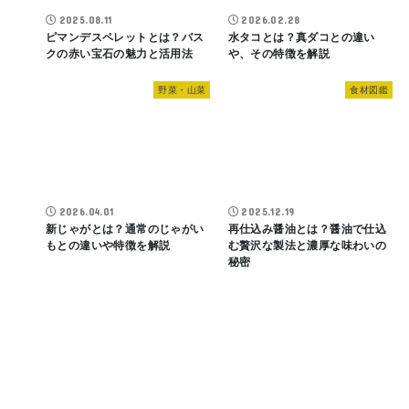
2025.08.11
2026.02.28
ピマンデスペレットとは？バス
水タコとは？真ダコとの違い
クの赤い宝石の魅力と活用法
や、その特徴を解説
野菜・山菜
食材図鑑
2026.04.01
2025.12.19
新じゃがとは？通常のじゃがい
再仕込み醤油とは？醤油で仕込
もとの違いや特徴を解説
む贅沢な製法と濃厚な味わいの
秘密