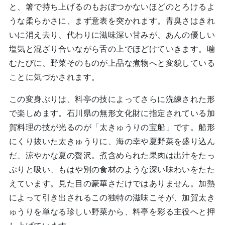
と、箸で持ち上げるのもおぼつかないほどのとろけるよ
うな柔らかさに、まず意表を突かれます。青臭さはきれ
いに消え去り、代わりに滋味深い甘みが、あんの優しい
塩気と混ざり合いながら舌の上でほどけていきます。噛
むたびに、野菜そのものが上品な煮物へと変貌している
ことに気づかされます。
この変身ぶりは、料亭の技によってさらに洗練された形
で楽しめます。石川県の無形文化財に指定されている加
賀料理の技が光るのが「太きゅうりの宝船」です。船形
にくり抜いた太きゅうりに、海の幸や夏野菜を盛り込ん
だ、涼やかな夏の贅沢。煮含められた果肉は出汁をたっ
ぷりと吸い、もはや別の食材のような深い味わいをたた
えています。見た目の豪華さだけではありません。加熱
によって引き出されるこの独特の滋味こそが、加賀太き
ゅうりを単なる珍しい野菜から、料亭を彩る主役へと押