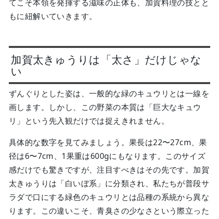
てこそ本領を発揮する滋味の正体も、加賀料理の技とと
もに紐解いていきます。
加賀太きゅうりは「太さ」だけじゃな
い
ずんぐりとした姿は、一般的な緑のキュウリとは一線を
画します。しかし、この野菜の本質は「巨大なキュウ
リ」という先入観だけでは捉えきれません。
具体的な数字を見てみましょう。果長は22〜27cm、果
径は6〜7cm、1果重は600gにもなります。このサイズ
感だけでも驚きですが、注目すべきはその先です。加賀
太きゅうりは「白いぼ系」に分類され、私たちが普段サ
ラダで口にする緑色のキュウリとは品種の系統から異な
ります。この違いこそ、青臭さの少なさという際立った