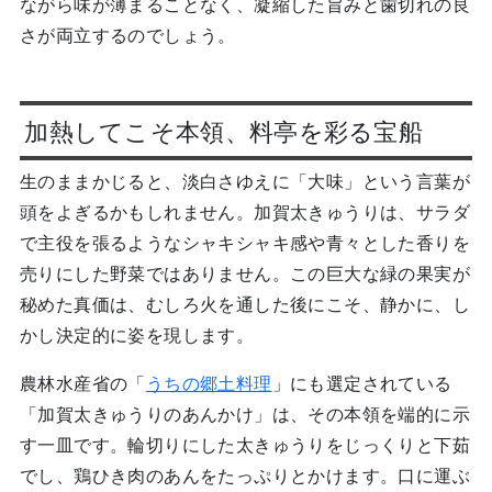
ながら味が薄まることなく、凝縮した旨みと歯切れの良
さが両立するのでしょう。
加熱してこそ本領、料亭を彩る宝船
生のままかじると、淡白さゆえに「大味」という言葉が
頭をよぎるかもしれません。加賀太きゅうりは、サラダ
で主役を張るようなシャキシャキ感や青々とした香りを
売りにした野菜ではありません。この巨大な緑の果実が
秘めた真価は、むしろ火を通した後にこそ、静かに、し
かし決定的に姿を現します。
農林水産省の「
うちの郷土料理
」にも選定されている
「加賀太きゅうりのあんかけ」は、その本領を端的に示
す一皿です。輪切りにした太きゅうりをじっくりと下茹
でし、鶏ひき肉のあんをたっぷりとかけます。口に運ぶ