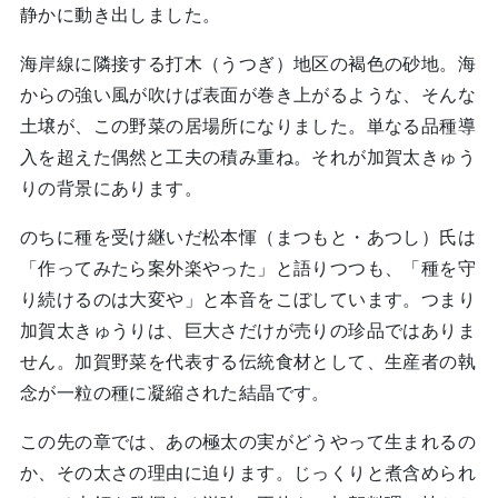
静かに動き出しました。
海岸線に隣接する打木（うつぎ）地区の褐色の砂地。海
からの強い風が吹けば表面が巻き上がるような、そんな
土壌が、この野菜の居場所になりました。単なる品種導
入を超えた偶然と工夫の積み重ね。それが加賀太きゅう
りの背景にあります。
のちに種を受け継いだ松本惲（まつもと・あつし）氏は
「作ってみたら案外楽やった」と語りつつも、「種を守
り続けるのは大変や」と本音をこぼしています。つまり
加賀太きゅうりは、巨大さだけが売りの珍品ではありま
せん。加賀野菜を代表する伝統食材として、生産者の執
念が一粒の種に凝縮された結晶です。
この先の章では、あの極太の実がどうやって生まれるの
か、その太さの理由に迫ります。じっくりと煮含められ