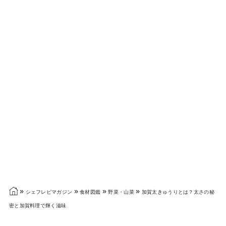
»
»
»
»
シェフレピマガジン
食材図鑑
野菜・山菜
加賀太きゅうりとは？太さの秘
密と加賀料理で輝く滋味