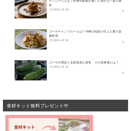
ロッシーニとは？美食作曲家が愛した贅沢な一皿の真
実
2026.07.25
ゴーヤチャンプルーとは？沖縄の知恵が生んだ夏の定
番料理
2026.07.23
ゴーヤの歴史と全国普及の真実、その栄養価とは？
2026.07.21
食材キット無料プレゼント中