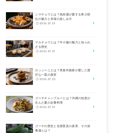
シマチョウとは？焼肉通が愛する希少部
位の魅力と本場の楽しみ方
2026.07.29
マルチョウとは？牛小腸の魅力と知られ
ざる歴史
2026.07.27
ロッシーニとは？美食作曲家が愛した贅
沢な一皿の真実
2026.07.25
ゴーヤチャンプルーとは？沖縄の知恵が
生んだ夏の定番料理
2026.07.23
ゴーヤの歴史と全国普及の真実、その栄
養価とは？