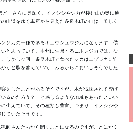
分ほど。さらに奥深く、イノシシやシカが棲む山の奥に辿
その山道をゆく車窓から見えた多良木町の山は、美しく
。
ホンジカの一種であるキュウシュウジカになります。僕
しいと思っていて、本州に生息するニホンジカでは、な
た。しかし今回、多良木町で食べたシカはエゾジカに迫
っかりと脂を蓄えていて、みるからにおいしそうでした
視察をしたことがあるそうですが、木が伐採されて禿げ
ているのだろう？」と感じるような地域もあったといい
かに生えていて、その種類も豊富。つまり、イノシシや
感じていたそうです。
に猟師さんたちから聞くことになるのですが、とにかく