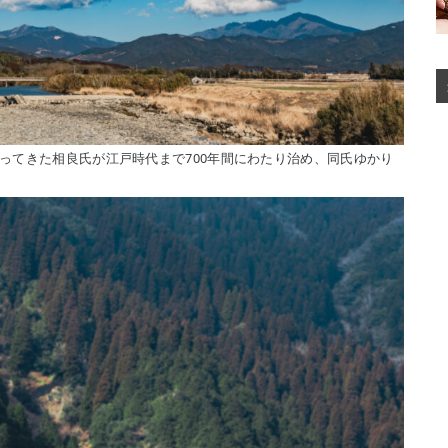
ってきた相良氏が江戸時代まで700年間にわたり治め、同氏ゆかり