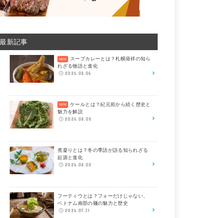
最新記事
スープカレーとは？札幌発祥の知ら
れざる物語と進化
2026.08.06
ケールとは？紀元前から続く歴史と
魅力を解説
2026.08.05
煮凝りとは？冬の季語が語る知られざる
起源と進化
2026.08.02
フーティウとは？フォーだけじゃない、
ベトナム南部の麺の魅力と歴史
2026.07.31