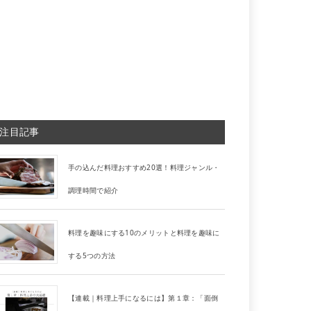
注目記事
手の込んだ料理おすすめ20選！料理ジャンル・
調理時間で紹介
料理を趣味にする10のメリットと料理を趣味に
する5つの方法
【連載｜料理上手になるには】第１章：「面倒