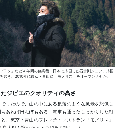
ブラン」など４年間の修業後、日本に帰国した石井剛シェフ。帰国
を磨き、2010年に東京・青山に「モノリス」をオープンさせた。
したジビエのクオリティの高さ
とでしたので、山の中にある集落のような風景を想像し
川もあれば田んぼもある、電車も通ったしっかりした町
」と、東京・青山のフレンチ・レストラン「モノリス」
て多良木町を訪れたときの印象を話します。