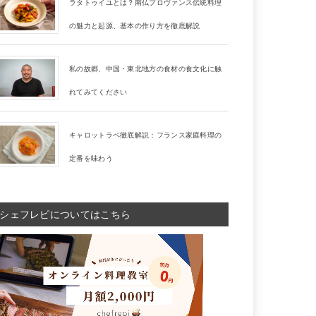
ラタトゥイユとは？南仏プロヴァンス伝統料理
の魅力と起源、基本の作り方を徹底解説
私の故郷、中国・東北地方の食材の食文化に触
れてみてください
キャロットラペ徹底解説：フランス家庭料理の
定番を味わう
シェフレピについてはこちら