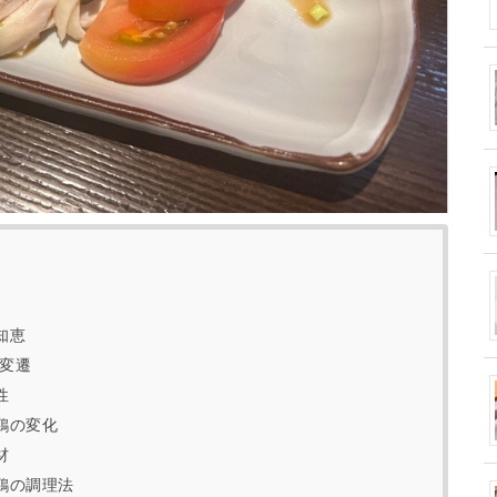
知恵
的変遷
性
鶏の変化
材
鶏の調理法