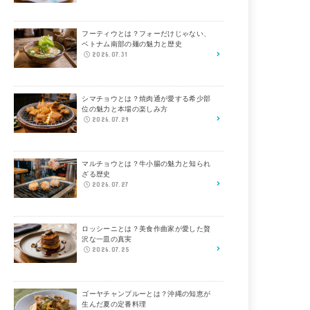
フーティウとは？フォーだけじゃない、
ベトナム南部の麺の魅力と歴史
2026.07.31
シマチョウとは？焼肉通が愛する希少部
位の魅力と本場の楽しみ方
2026.07.29
マルチョウとは？牛小腸の魅力と知られ
ざる歴史
2026.07.27
ロッシーニとは？美食作曲家が愛した贅
沢な一皿の真実
2026.07.25
ゴーヤチャンプルーとは？沖縄の知恵が
生んだ夏の定番料理