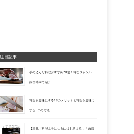
注目記事
手の込んだ料理おすすめ20選！料理ジャンル・
調理時間で紹介
料理を趣味にする10のメリットと料理を趣味に
する5つの方法
【連載｜料理上手になるには】第１章：「面倒