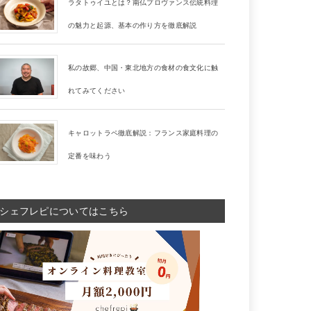
ラタトゥイユとは？南仏プロヴァンス伝統料理
の魅力と起源、基本の作り方を徹底解説
私の故郷、中国・東北地方の食材の食文化に触
れてみてください
キャロットラペ徹底解説：フランス家庭料理の
定番を味わう
シェフレピについてはこちら