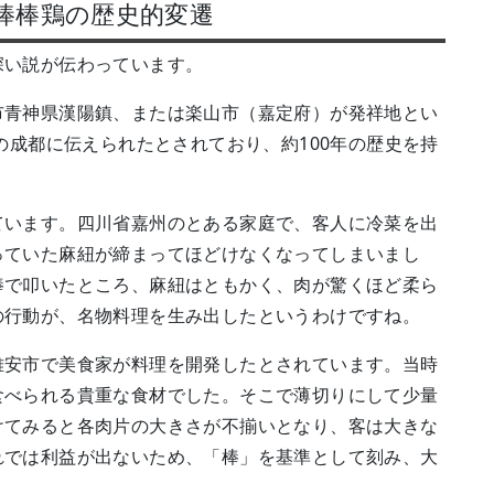
─棒棒鶏の歴史的変遷
深い説が伝わっています。
市青神県漢陽鎮、または楽山市（嘉定府）が発祥地とい
の成都に伝えられたとされており、約100年の歴史を持
ています。四川省嘉州のとある家庭で、客人に冷菜を出
っていた麻紐が締まってほどけなくなってしまいまし
棒で叩いたところ、麻紐はともかく、肉が驚くほど柔ら
の行動が、名物料理を生み出したというわけですね。
雅安市で美食家が料理を開発したとされています。当時
食べられる貴重な食材でした。そこで薄切りにして少量
けてみると各肉片の大きさが不揃いとなり、客は大きな
れでは利益が出ないため、「棒」を基準として刻み、大