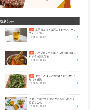
最新記事
水果茶とは？台湾生まれのフルーツ
ティーの魅力
2026.08.07
スープカレーとは？札幌発祥の知ら
れざる物語と進化
2026.08.06
ケールとは？紀元前から続く歴史と
魅力を解説
2026.08.05
煮凝りとは？冬の季語が語る知られざる
起源と進化
2026.08.02