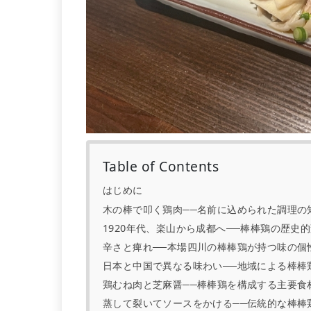
Table of Contents
はじめに
木の棒で叩く鶏肉──名前に込められた調理の
1920年代、楽山から成都へ──棒棒鶏の歴史
辛さと痺れ──本場四川の棒棒鶏が持つ味の個
日本と中国で異なる味わい──地域による棒棒
鶏むね肉と芝麻醤──棒棒鶏を構成する主要食
蒸して裂いてソースをかける──伝統的な棒棒