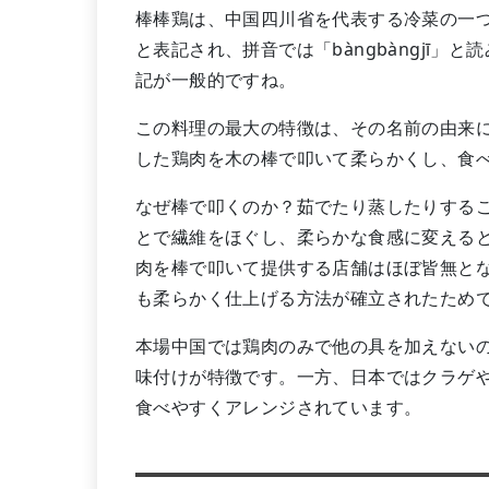
棒棒鶏は、中国四川省を代表する冷菜の一
と表記され、拼音では「bàngbàngjī
記が一般的ですね。
この料理の最大の特徴は、その名前の由来
した鶏肉を木の棒で叩いて柔らかくし、食
なぜ棒で叩くのか？茹でたり蒸したりする
とで繊維をほぐし、柔らかな食感に変える
肉を棒で叩いて提供する店舗はほぼ皆無と
も柔らかく仕上げる方法が確立されたため
本場中国では鶏肉のみで他の具を加えない
味付けが特徴です。一方、日本ではクラゲ
食べやすくアレンジされています。