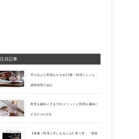
注目記事
手の込んだ料理おすすめ20選！料理ジャンル・
調理時間で紹介
料理を趣味にする10のメリットと料理を趣味に
する5つの方法
【連載｜料理上手になるには】第１章：「面倒