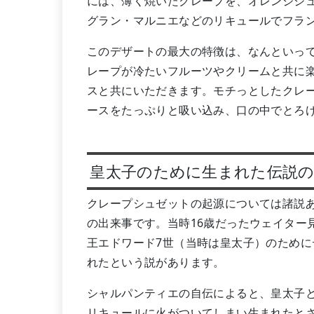
には、薄く焼いたクレープを、オレンジジ
グラン・マルニエなどのリキュールでフラ
このデザートの最大の特徴は、なんといっ
レープが冷たいフルーツやクリームと共に
スと共にいただきます。モチっとしたクレ
ースをたっぷりと吸い込み、口の中でとろ
皇太子のために生まれた伝説
クレープシュゼットの起源については諸説あ
の出来事です。当時16歳だったウェイター
王エドワード7世（当時は皇太子）のため
れたという説があります。
シャルパンティエの自伝によると、皇太子
リキュールに火がついてしまい生まれたと