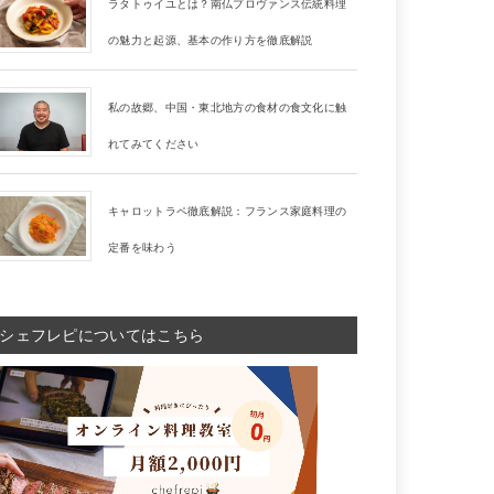
ラタトゥイユとは？南仏プロヴァンス伝統料理
の魅力と起源、基本の作り方を徹底解説
私の故郷、中国・東北地方の食材の食文化に触
れてみてください
キャロットラペ徹底解説：フランス家庭料理の
定番を味わう
シェフレピについてはこちら