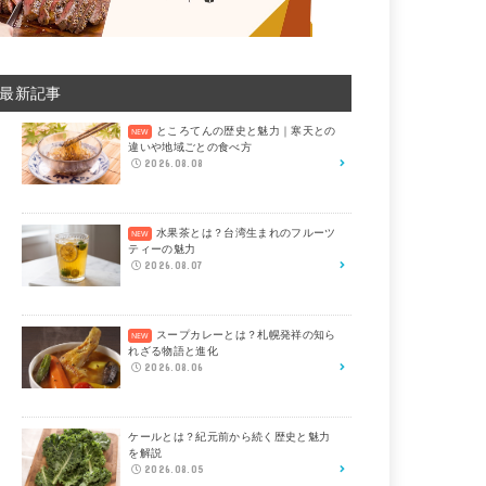
最新記事
ところてんの歴史と魅力｜寒天との
違いや地域ごとの食べ方
2026.08.08
水果茶とは？台湾生まれのフルーツ
ティーの魅力
2026.08.07
スープカレーとは？札幌発祥の知ら
れざる物語と進化
2026.08.06
ケールとは？紀元前から続く歴史と魅力
を解説
2026.08.05