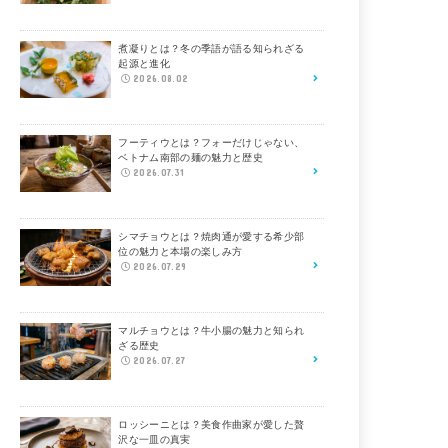
煮凝りとは？冬の季語が語る知られざる
起源と進化
2026.08.02
フーティウとは？フォーだけじゃない、
ベトナム南部の麺の魅力と歴史
2026.07.31
シマチョウとは？焼肉通が愛する希少部
位の魅力と本場の楽しみ方
2026.07.29
マルチョウとは？牛小腸の魅力と知られ
ざる歴史
2026.07.27
ロッシーニとは？美食作曲家が愛した贅
沢な一皿の真実