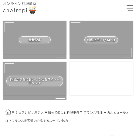
オンライン料理教室
最新記事
料理上手になるには
料理がさらにおいしくなるワインペ
アリング
»
»
»
»
シェフレピマガジン
知って楽しむ料理事典
フランス料理
ガルビュールと
は？フランス南西部の心温まるスープの魅力