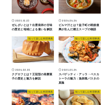
2025.12.23
2026.06.26
ぜんざいとは？出雲発祥の甘味
ビルマ汁とは？益子町の戦後復
の歴史と地域による違いを解説
興が生んだ郷土スープの物語
知って楽しむ料理事典
知って楽しむ料理事典
2026.02.05
2025.05.24
クグロフとは？王冠型の発酵菓
スパゲッティ・アッラ・ペスカ
子の歴史と魅力を解説
トーラの魅力：漁師風パスタの
真髄
知って楽しむ料理事典
知って楽しむ料理事典