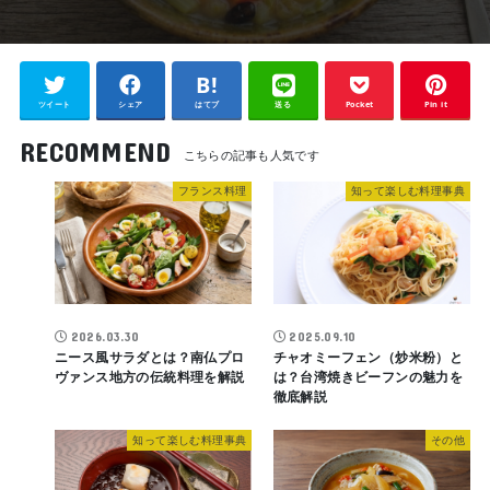
ツイート
シェア
はてブ
送る
Pocket
Pin it
RECOMMEND
フランス料理
知って楽しむ料理事典
2026.03.30
2025.09.10
ニース風サラダとは？南仏プロ
チャオミーフェン（炒米粉）と
ヴァンス地方の伝統料理を解説
は？台湾焼きビーフンの魅力を
徹底解説
知って楽しむ料理事典
その他