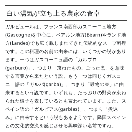
白い湯気が立ち上る農家の食卓
ガルビュールは、フランス南西部ガスコーニュ地方
(Gascogne)を中心に、ベアルン地方(Béarn)やランド地
方(Landes)でも広く親しまれてきた伝統的なスープ料理
です。この料理の名前の由来には、いくつかの説があり
ます。一つはガスコーニュ語の「ガルブロ
(garburo)」、つまり「束ねたもの、ごった煮」を意味
する言葉から来たという説。もう一つは同じくガスコー
ニュ語の「ガルバ(garba)」、つまり「穀物の束」に由
来するという説です。いずれも、たっぷりの野菜が束ね
られた様子を表しているとも言われています。また、ス
ペイン語の「ガルビアス(garbias)」、つまり「煮込
み」に由来するという説もあるようです。隣国スペイン
との文化的交流を感じさせる興味深い名前ですね。