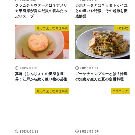
クラムチャウダーとは？アメリ
カポナータとは？ラタトゥイユ
カ東海岸が育んだ貝の旨みたっ
との違いや特徴、その起源を徹
ぷりスープ
底解説
知って楽しむ料理事典
日本料理
2025.09.18
2026.07.23
真薯（しんじょ）の奥深き世
ゴーヤチャンプルーとは？沖縄
界：江戸から続く練り物の芸術
の知恵が生んだ夏の定番料理
知って楽しむ料理事典
エスニック
2025.05.29
2026.03.09