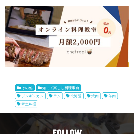
その他
知って楽しむ料理事典
ジンギスカン
ラム
北海道
焼肉
羊肉
郷土料理
FOLLOW