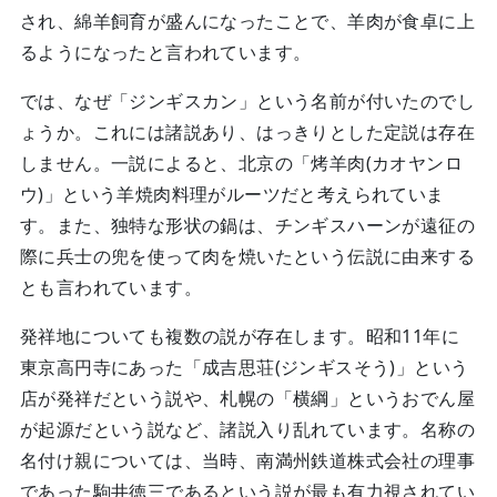
され、綿羊飼育が盛んになったことで、羊肉が食卓に上
るようになったと言われています。
では、なぜ「ジンギスカン」という名前が付いたのでし
ょうか。これには諸説あり、はっきりとした定説は存在
しません。一説によると、北京の「烤羊肉(カオヤンロ
ウ)」という羊焼肉料理がルーツだと考えられていま
す。また、独特な形状の鍋は、チンギスハーンが遠征の
際に兵士の兜を使って肉を焼いたという伝説に由来する
とも言われています。
発祥地についても複数の説が存在します。昭和11年に
東京高円寺にあった「成吉思荘(ジンギスそう)」という
店が発祥だという説や、札幌の「横綱」というおでん屋
が起源だという説など、諸説入り乱れています。名称の
名付け親については、当時、南満州鉄道株式会社の理事
であった駒井徳三であるという説が最も有力視されてい