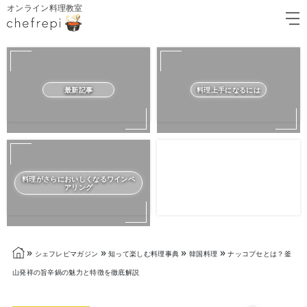
オンライン料理教室
最新記事
料理上手になるには
料理がさらにおいしくなるワインペ
アリング
»
»
»
»
シェフレピマガジン
知って楽しむ料理事典
韓国料理
ナッコプセとは？釜
山発祥の旨辛鍋の魅力と特徴を徹底解説