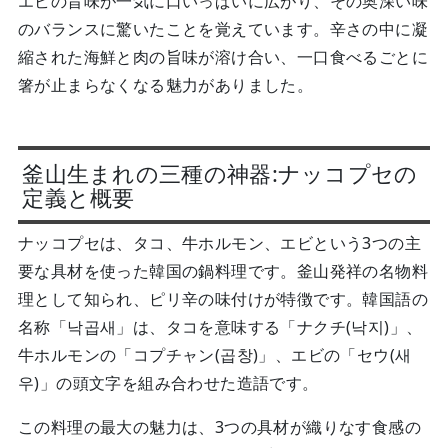
エビの旨味が一気に口いっぱいに広がり、その奥深い味
のバランスに驚いたことを覚えています。辛さの中に凝
縮された海鮮と肉の旨味が溶け合い、一口食べるごとに
箸が止まらなくなる魅力がありました。
釜山生まれの三種の神器:ナッコプセの
定義と概要
ナッコプセは、タコ、牛ホルモン、エビという3つの主
要な具材を使った韓国の鍋料理です。釜山発祥の名物料
理として知られ、ピリ辛の味付けが特徴です。韓国語の
名称「낙곱새」は、タコを意味する「ナクチ(낙지)」、
牛ホルモンの「コプチャン(곱창)」、エビの「セウ(새
우)」の頭文字を組み合わせた造語です。
この料理の最大の魅力は、3つの具材が織りなす食感の