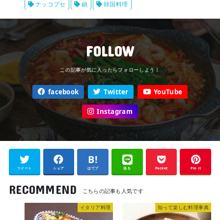
ナッコプセ
鍋
韓国料理
FOLLOW
facebook
Twitter
YouTube
Instagram
ツイート
シェア
はてブ
送る
Pocket
Pin it
RECOMMEND
イタリア料理
知って楽しむ料理事典