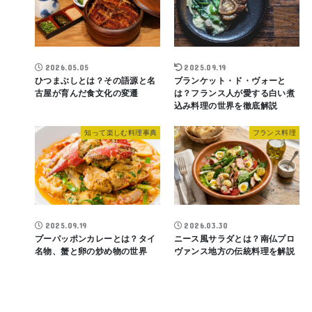
2026.05.05
2025.09.19
ひつまぶしとは？その語源と名
ブランケット・ド・ヴォーと
古屋が育んだ食文化の変遷
は？フランス人が愛する白い煮
込み料理の世界を徹底解説
知って楽しむ料理事典
フランス料理
2025.09.19
2026.03.30
プーパッポンカレーとは？タイ
ニース風サラダとは？南仏プロ
名物、蟹と卵の炒め物の世界
ヴァンス地方の伝統料理を解説