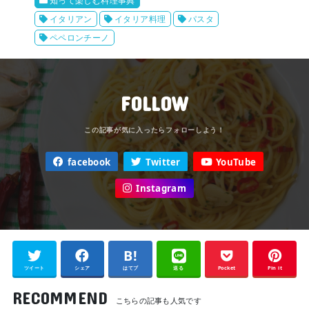
知って楽しむ料理事典
イタリアン
イタリア料理
パスタ
ペペロンチーノ
FOLLOW
facebook
Twitter
YouTube
Instagram
ツイート
シェア
はてブ
送る
Pocket
Pin it
RECOMMEND