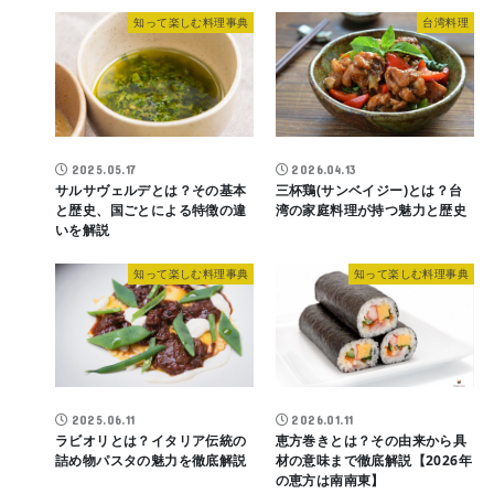
知って楽しむ料理事典
台湾料理
2025.05.17
2026.04.13
サルサヴェルデとは？その基本
三杯鶏(サンベイジー)とは？台
と歴史、国ごとによる特徴の違
湾の家庭料理が持つ魅力と歴史
いを解説
知って楽しむ料理事典
知って楽しむ料理事典
2025.06.11
2026.01.11
ラビオリとは？イタリア伝統の
恵方巻きとは？その由来から具
詰め物パスタの魅力を徹底解説
材の意味まで徹底解説【2026年
の恵方は南南東】