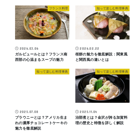
フランス料理
知って楽しむ料理事典
2026.03.06
2026.02.22
ガルビュールとは？フランス南
桜餅の魅力を徹底解説：関東風
西部の心温まるスープの魅力
と関西風の違いとは
知って楽しむ料理事典
知って楽しむ料理事典
2025.07.08
2025.11.04
ブラウニーとは？アメリカ生ま
治部煮とは？金沢が誇る加賀料
れの濃厚チョコレートケーキの
理の歴史と特徴を詳しく解説
魅力を徹底解説