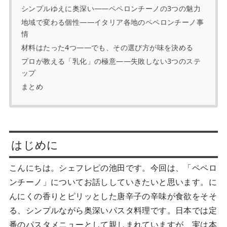
シンプルゆえに奥深い——ペペロンチーノの3つの魅力
地域で変わる個性——イタリア各地のペペロンチーノ事
情
材料はたった4つ——でも、その選び方が味を決める
プロが教える「乳化」の極意——失敗しない3つのステ
ップ
まとめ
はじめに
こんにち
は。シェフレピの池田です。今回は、「ペペロ
ンチーノ」についてお話ししていきたいと思います。に
んにくの香りとピリッとした唐辛子の辛味が食欲をそそ
る、シンプルながら奥深いパスタ料理です。日本では定
番のパスタメニューとして親しまれていますが、実は本