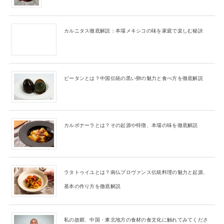
カルニタス徹底解説：本場メキシコの味を家庭で楽しむ秘訣
ピータンとは？中国伝統の黒い卵の魅力と食べ方を徹底解説
カルボナーラとは？その起源や特徴、本場の味を徹底解説
ラタトゥイユとは？南仏プロヴァンス伝統料理の魅力と起源、
基本の作り方を徹底解説
私の故郷、中国・東北地方の食材の食文化に触れてみてくださ