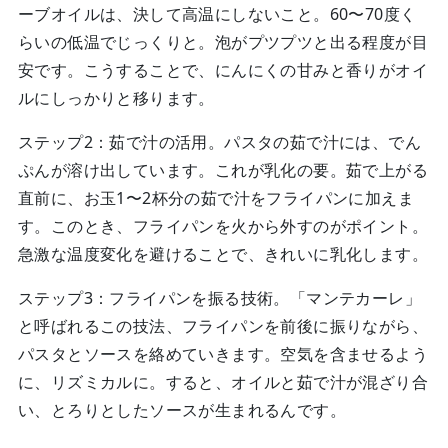
ーブオイルは、決して高温にしないこと。60〜70度く
らいの低温でじっくりと。泡がプツプツと出る程度が目
安です。こうすることで、にんにくの甘みと香りがオイ
ルにしっかりと移ります。
ステップ2：茹で汁の活用。パスタの茹で汁には、でん
ぷんが溶け出しています。これが乳化の要。茹で上がる
直前に、お玉1〜2杯分の茹で汁をフライパンに加えま
す。このとき、フライパンを火から外すのがポイント。
急激な温度変化を避けることで、きれいに乳化します。
ステップ3：フライパンを振る技術。「マンテカーレ」
と呼ばれるこの技法、フライパンを前後に振りながら、
パスタとソースを絡めていきます。空気を含ませるよう
に、リズミカルに。すると、オイルと茹で汁が混ざり合
い、とろりとしたソースが生まれるんです。