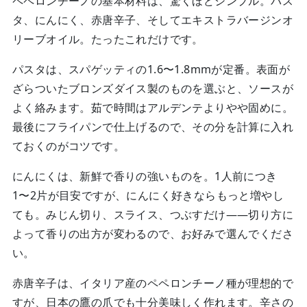
ペペロンチーノの基本材料は、驚くほどシンプル。パス
タ、にんにく、赤唐辛子、そしてエキストラバージンオ
リーブオイル。たったこれだけです。
パスタは、スパゲッティの1.6〜1.8mmが定番。表面が
ざらついたブロンズダイス製のものを選ぶと、ソースが
よく絡みます。茹で時間はアルデンテよりやや固めに。
最後にフライパンで仕上げるので、その分を計算に入れ
ておくのがコツです。
にんにくは、新鮮で香りの強いものを。1人前につき
1〜2片が目安ですが、にんにく好きならもっと増やし
ても。みじん切り、スライス、つぶすだけ——切り方に
よって香りの出方が変わるので、お好みで選んでくださ
い。
赤唐辛子は、イタリア産のペペロンチーノ種が理想的で
すが、日本の鷹の爪でも十分美味しく作れます。辛さの