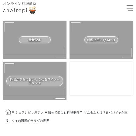
オンライン料理教室
最新記事
料理上手になるには
料理がさらにおいしくなるワインペ
アリング
»
»
»
シェフレピマガジン
知って楽しむ料理事典
ソムタムとは？青パパイヤが主
役、タイの国民的サラダの世界