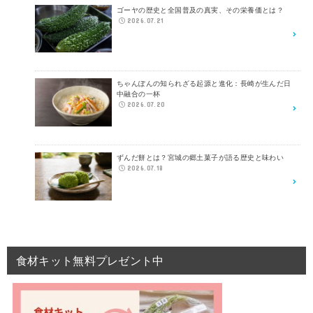
ゴーヤの歴史と全国普及の真実、その栄養価とは？
2026.07.21
ちゃんぽんの知られざる起源と進化：長崎が生んだ日
中融合の一杯
2026.07.20
ずんだ餅とは？宮城の郷土菓子が語る歴史と味わい
2026.07.18
食材キット無料プレゼント中