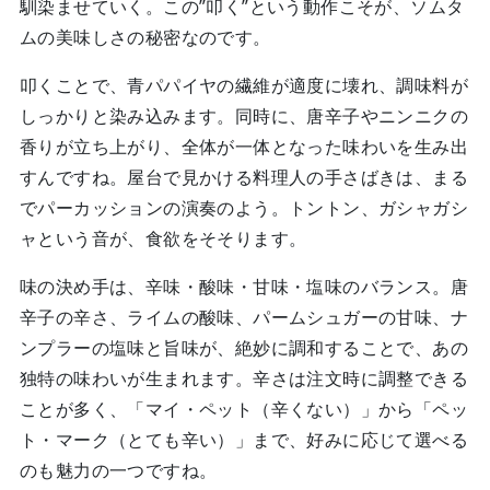
馴染ませていく。この”叩く”という動作こそが、ソムタ
ムの美味しさの秘密なのです。
叩くことで、青パパイヤの繊維が適度に壊れ、調味料が
しっかりと染み込みます。同時に、唐辛子やニンニクの
香りが立ち上がり、全体が一体となった味わいを生み出
すんですね。屋台で見かける料理人の手さばきは、まる
でパーカッションの演奏のよう。トントン、ガシャガシ
ャという音が、食欲をそそります。
味の決め手は、辛味・酸味・甘味・塩味のバランス。唐
辛子の辛さ、ライムの酸味、パームシュガーの甘味、ナ
ンプラーの塩味と旨味が、絶妙に調和することで、あの
独特の味わいが生まれます。辛さは注文時に調整できる
ことが多く、「マイ・ペット（辛くない）」から「ペッ
ト・マーク（とても辛い）」まで、好みに応じて選べる
のも魅力の一つですね。