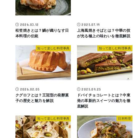
2026.03.12
2025.07.19
松笠焼きとは？鱗が織りなす日
上海風焼きそばとは？中華の技
本料理の伝統
が光る極上の味わいを徹底解説
知って楽しむ料理事典
知って楽しむ料理事典
2026.02.05
2025.09.25
クグロフとは？王冠型の発酵菓
ドバイチョコレートとは？中東
子の歴史と魅力を解説
発の革新的スイーツの魅力を徹
底解説
知って楽しむ料理事典
日本料理