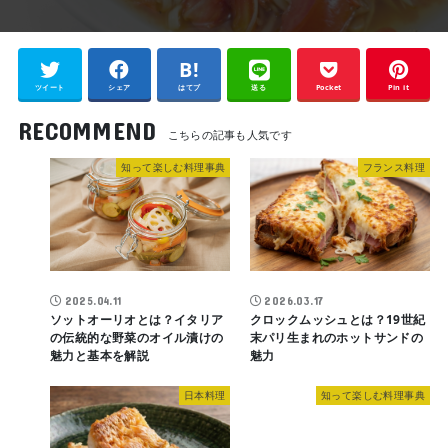
ツイート
シェア
はてブ
送る
Pocket
Pin it
RECOMMEND
知って楽しむ料理事典
フランス料理
2025.04.11
2026.03.17
ソットオーリオとは？イタリア
クロックムッシュとは？19世紀
の伝統的な野菜のオイル漬けの
末パリ生まれのホットサンドの
魅力と基本を解説
魅力
日本料理
知って楽しむ料理事典