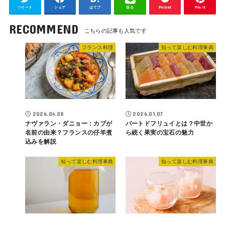
ツイート
シェア
はてブ
送る
Pocket
Pin it
RECOMMEND
フランス料理
知って楽しむ料理事典
2026.04.08
2026.01.07
ナヴァラン・ダニョー：カブが
パートドフリュイとは？中世か
名前の由来？フランスの仔羊煮
ら続く果実の宝石の魅力
込みを解説
知って楽しむ料理事典
知って楽しむ料理事典