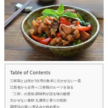
Table of Contents
三杯鶏とは何か?台湾の食卓に欠かせない一皿
江西省から台湾へ:三杯鶏のルーツを辿る
「三杯」の意味:調味料が語る味の秘密
欠かせない素材:九層塔と香りの役割
調理法の違い:煮込みか炒め煮か