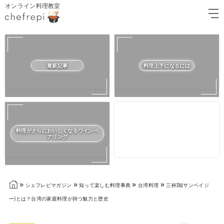
オンライン料理教室
最新記事
料理上手になるには
料理がさらにおいしくなるワインペ
アリング
»
»
»
»
シェフレピマガジン
知って楽しむ料理事典
台湾料理
三杯鶏(サンベイジ
ー)とは？台湾の家庭料理が持つ魅力と歴史