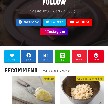
FOLLOW
facebook
Twitter
YouTube
Instagram
ツイート
シェア
はてブ
送る
Pocket
Pin it
RECOMMEND
食材図鑑
知って楽しむ料理事典