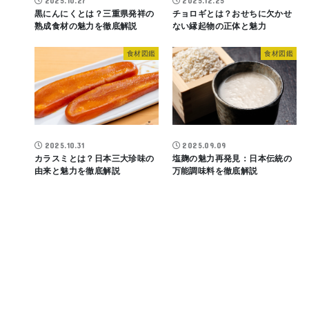
2025.10.27
2025.12.25
黒にんにくとは？三重県発祥の
チョロギとは？おせちに欠かせ
熟成食材の魅力を徹底解説
ない縁起物の正体と魅力
食材図鑑
食材図鑑
2025.10.31
2025.09.09
カラスミとは？日本三大珍味の
塩麹の魅力再発見：日本伝統の
由来と魅力を徹底解説
万能調味料を徹底解説