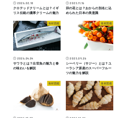
2026.02.18
2025.11.16
クロテッドクリームとは？イギ
卯の花とは？おからの別名に込
リス伝統の濃厚クリームの魅力
められた日本の美意識
食材図鑑
食材図鑑
2026.04.04
2025.09.26
サワラとは？出世魚の魅力と春
シーベリー（サジー）とは？ユ
の味わいを解説
ーラシア原産のスーパーフルー
ツの魅力を解説
食材図鑑
食材図鑑