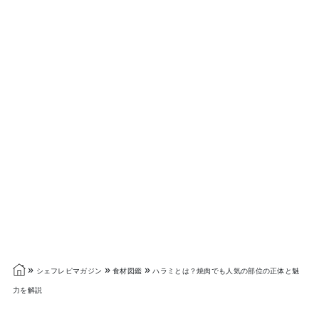
»
»
»
シェフレピマガジン
食材図鑑
ハラミとは？焼肉でも人気の部位の正体と魅
力を解説