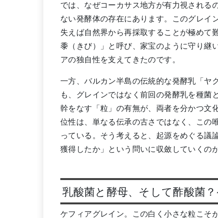
では、なぜコーカサス地方が有力視される
ない発酵体の存在にあります。このグレイ
失えば自然界から再採取することが極めて
黍（きび）」と呼び、家宝のように守り継
アの独自性を支えてきたのです。
一方、バルカン半島の伝統的な発酵乳「ヤ
も、グレインではなく前回の発酵乳を種菌
幹をなす「粒」の有無が、両者を分かつ文
位性は、単なる伝承の古さではなく、この
っている。そう考えると、起源をめぐる議
獲得したか」という問いに収斂していくの
乳酸菌と酵母、そして酢酸菌？
ケフィアグレイン。この白く小さな粒こそ