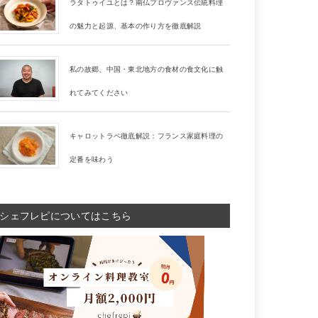
ラタトゥイユとは？南仏プロヴァンス伝統料理
の魅力と起源、基本の作り方を徹底解説
私の故郷、中国・東北地方の食材の食文化に触
れてみてください
キャロットラペ徹底解説：フランス家庭料理の
定番を味わう
シェフレピについてはこちら