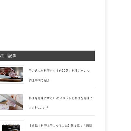
注目記事
手の込んだ料理おすすめ20選！料理ジャンル・
調理時間で紹介
料理を趣味にする10のメリットと料理を趣味に
する5つの方法
【連載｜料理上手になるには】第１章：「面倒