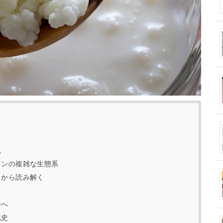
説
インの複雑な生態系
スから読み解く
番へ
化史