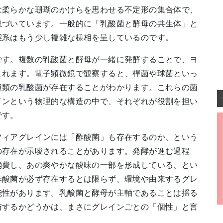
は柔らかな珊瑚のかけらを思わせる不定形の集合体で、
息づいています。一般的に「乳酸菌と酵母の共生体」と
態系はもう少し複雑な様相を呈しているのです。
です。複数の乳酸菌と酵母が一緒に発酵することで、ヨ
まれます。電子顕微鏡で観察すると、桿菌や球菌といっ
種類の乳酸菌が存在することがわかります。これらの菌
インという物理的な構造の中で、それぞれが役割を担い
です。
フィアグレインには「酢酸菌」も存在するのか、という
の存在が示唆されることがあります。発酵が進む過程
消費し、あの爽やかな酸味の一部を形成している、とい
酢酸菌が必ず存在するとは限らず、環境や由来するグレ
能性があります。乳酸菌と酵母が主軸であることは揺る
与するかどうかは、まさにグレインごとの「個性」と言