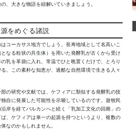
粒の、大きな物語を紐解いていきましょう。
起源をめぐる諸説
のはコーカサス地方でしょう。長寿地域として名高いこ
核となる粒状の共生体）を用いた発酵乳が古くから受け
羊の乳を革袋に入れ、常温でひと晩置くだけで、とろり
がる。この素朴な知恵が、過酷な自然環境で生きる人々
一部の研究や文献では、ケフィアに類似する発酵乳の技
で独自に発展した可能性を示唆しているのです。遊牧民
海沿岸を経てバルカンへと続く「乳加工文化の回廊」の
てば、ケフィアは単一の起源を持つというより、複数の
合体なのかもしれません。