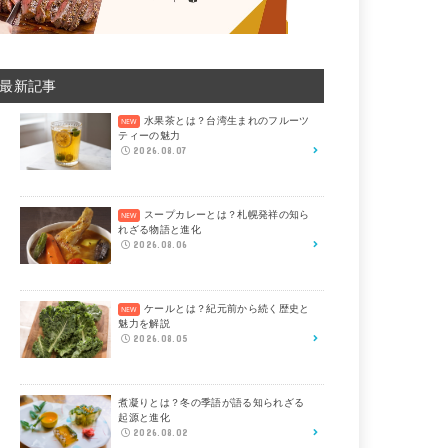
最新記事
水果茶とは？台湾生まれのフルーツ
ティーの魅力
2026.08.07
スープカレーとは？札幌発祥の知ら
れざる物語と進化
2026.08.06
ケールとは？紀元前から続く歴史と
魅力を解説
2026.08.05
煮凝りとは？冬の季語が語る知られざる
起源と進化
2026.08.02