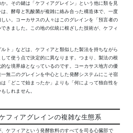
のか。その鍵は「ケフィアグレイン」という他に類を見
ンは、酵母と乳酸菌が複雑に絡み合った構造体で、一度
難しい。コーカサスの人々はこのグレインを「預言者の
いできました。この地の伝統に根ざした技術が、ケフィ
グルト」などは、ケフィアと類似した製法を持ちながら
として使う点で決定的に異なります。つまり、製法の根
化的な境界線となっているのです。コーカサス地方の優
唯一無二のグレインを中心とした発酵システムにこそ宿
論は「どこで始まったか」よりも「何によって独自性を
かもしれません。
ケフィアグレインの複雑な生態系
が、ケフィアという発酵飲料のすべてを司る心臓部で