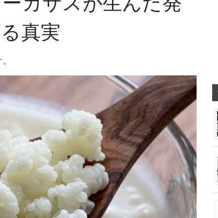
コーカサスが生んだ発
ざる真実
す。