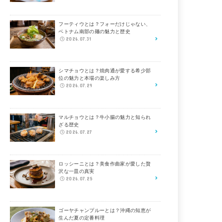
フーティウとは？フォーだけじゃない、
ベトナム南部の麺の魅力と歴史
2026.07.31
シマチョウとは？焼肉通が愛する希少部
位の魅力と本場の楽しみ方
2026.07.29
マルチョウとは？牛小腸の魅力と知られ
ざる歴史
2026.07.27
ロッシーニとは？美食作曲家が愛した贅
沢な一皿の真実
2026.07.25
ゴーヤチャンプルーとは？沖縄の知恵が
生んだ夏の定番料理