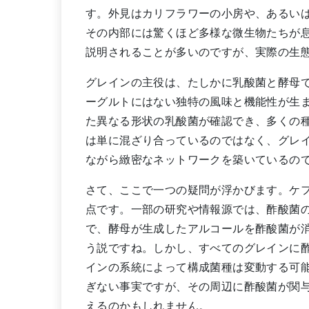
す。外見はカリフラワーの小房や、あるい
その内部には驚くほど多様な微生物たちが
説明されることが多いのですが、実際の生
グレインの主役は、たしかに乳酸菌と酵母
ーグルトにはない独特の風味と機能性が生
た異なる形状の乳酸菌が確認でき、多くの
は単に混ざり合っているのではなく、グレ
ながら緻密なネットワークを築いているの
さて、ここで一つの疑問が浮かびます。ケ
点です。一部の研究や情報源では、酢酸菌
で、酵母が生成したアルコールを酢酸菌が
う説ですね。しかし、すべてのグレインに
インの系統によって構成菌種は変動する可
ぎない事実ですが、その周辺に酢酸菌が関
えるのかもしれません。