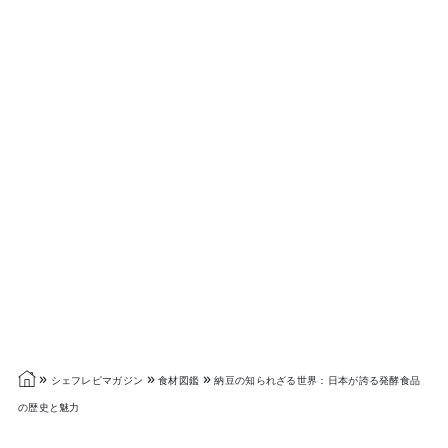
»
»
»
シェフレピマガジン
食材図鑑
納豆の知られざる世界：日本が誇る発酵食品
の歴史と魅力