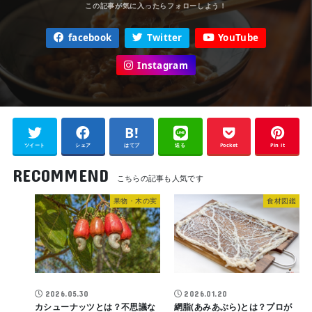
facebook
Twitter
YouTube
Instagram
ツイート
シェア
はてブ
送る
Pocket
Pin it
RECOMMEND
果物・木の実
食材図鑑
2026.05.30
2026.01.20
カシューナッツとは？不思議な
網脂(あみあぶら)とは？プロが