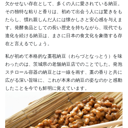
欠かせない存在として、多くの人に愛されている納豆。
その独特な粘りと香りは、初めて出会う人には驚きをも
たらし、慣れ親しんだ人には懐かしさと安心感を与えま
す。発酵食品としての長い歴史を持ちながら、現代でも
進化を続ける納豆は、まさに日本の食文化を象徴する存
在と言えるでしょう。
私が初めて本格的な藁苞納豆（わらづとなっとう）を味
わったのは、茨城県の老舗納豆店でのことでした。発泡
スチロール容器の納豆とは一線を画す、藁の香りと共に
広がる深い旨味に、これが本来の納豆の姿なのかと感動
したことを今でも鮮明に覚えています。