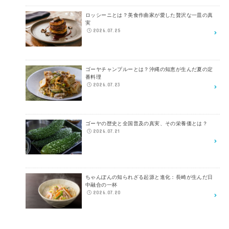
ロッシーニとは？美食作曲家が愛した贅沢な一皿の真
実
2026.07.25
ゴーヤチャンプルーとは？沖縄の知恵が生んだ夏の定
番料理
2026.07.23
ゴーヤの歴史と全国普及の真実、その栄養価とは？
2026.07.21
ちゃんぽんの知られざる起源と進化：長崎が生んだ日
中融合の一杯
2026.07.20