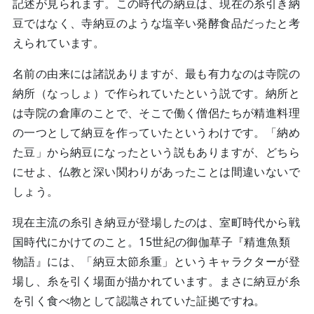
記述が見られます。この時代の納豆は、現在の糸引き納
豆ではなく、寺納豆のような塩辛い発酵食品だったと考
えられています。
名前の由来には諸説ありますが、最も有力なのは寺院の
納所（なっしょ）で作られていたという説です。納所と
は寺院の倉庫のことで、そこで働く僧侶たちが精進料理
の一つとして納豆を作っていたというわけです。「納め
た豆」から納豆になったという説もありますが、どちら
にせよ、仏教と深い関わりがあったことは間違いないで
しょう。
現在主流の糸引き納豆が登場したのは、室町時代から戦
国時代にかけてのこと。15世紀の御伽草子『精進魚類
物語』には、「納豆太節糸重」というキャラクターが登
場し、糸を引く場面が描かれています。まさに納豆が糸
を引く食べ物として認識されていた証拠ですね。