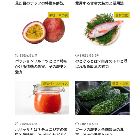
見た目のナッツの特徴を解説
愛用する食材の魅力と活用法
果物・木の実
食材図鑑
2026.06.17
2026.05.09
パッションフルーツとは？時を
のどぐろとは？白身のトロと呼
かける情熱の果実、その歴史と
ばれる高級魚の魅力
魅力
調味料・スパイス
野菜・山菜
2026.05.16
2026.07.21
ハリッサとは？チュニジアの国
ゴーヤの歴史と全国普及の真
民的調味料、その知られざる文
実、その栄養価とは？