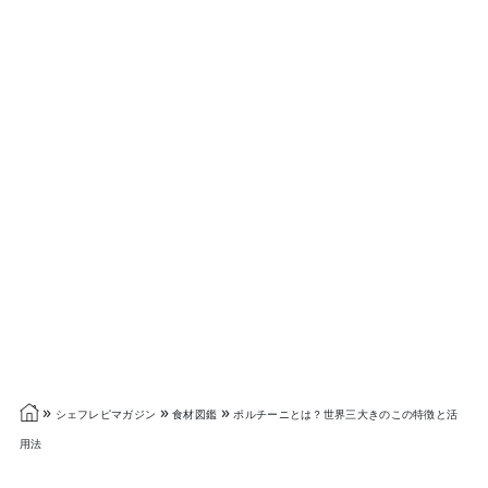
»
»
»
シェフレピマガジン
食材図鑑
ポルチーニとは？世界三大きのこの特徴と活
用法