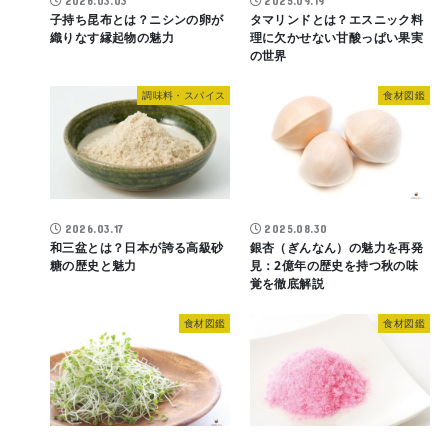
2026.03.03
2025.09.19
子持ち昆布とは？ニシンの卵が
タマリンドとは？エスニック料
織りなす縁起物の魅力
理に欠かせない甘酸っぱい果実
の世界
調味料・スパイス
食材図鑑
2026.03.17
2025.08.30
和三盆とは？日本が誇る高級砂
銀杏（ぎんなん）の魅力を再発
糖の歴史と魅力
見：2億年の歴史を持つ秋の味
覚を徹底解説
食材図鑑
食材図鑑