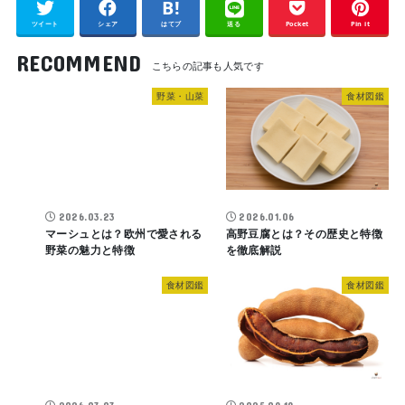
ツイート
シェア
はてブ
送る
Pocket
Pin it
RECOMMEND
野菜・山菜
食材図鑑
2026.03.23
2026.01.06
マーシュとは？欧州で愛される
高野豆腐とは？その歴史と特徴
野菜の魅力と特徴
を徹底解説
食材図鑑
食材図鑑