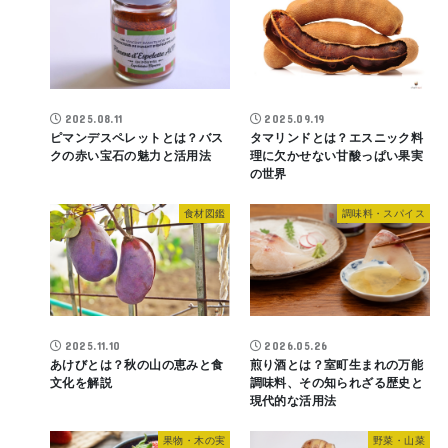
2025.08.11
2025.09.19
ピマンデスペレットとは？バス
タマリンドとは？エスニック料
クの赤い宝石の魅力と活用法
理に欠かせない甘酸っぱい果実
の世界
食材図鑑
調味料・スパイス
2025.11.10
2026.05.26
あけびとは？秋の山の恵みと食
煎り酒とは？室町生まれの万能
文化を解説
調味料、その知られざる歴史と
現代的な活用法
果物・木の実
野菜・山菜