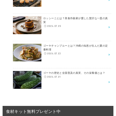
ロッシーニとは？美食作曲家が愛した贅沢な一皿の真
実
2026.07.25
ゴーヤチャンプルーとは？沖縄の知恵が生んだ夏の定
番料理
2026.07.23
ゴーヤの歴史と全国普及の真実、その栄養価とは？
2026.07.21
食材キット無料プレゼント中