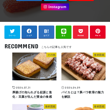
Instagram
ツイート
シェア
はてブ
送る
Pocket
Pin it
RECOMMEND
その他
食材図鑑
2026.07.31
2026.04.09
厚揚げの知られざる起源と進
パイカとは？豚バラ軟骨の魅力
化：豆腐が生んだ黄金の食感
を解説
食材図鑑
食材図鑑