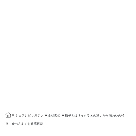
»
»
»
シェフレピマガジン
食材図鑑
筋子とは？イクラとの違いから味わいの特
徴、食べ方までを徹底解説