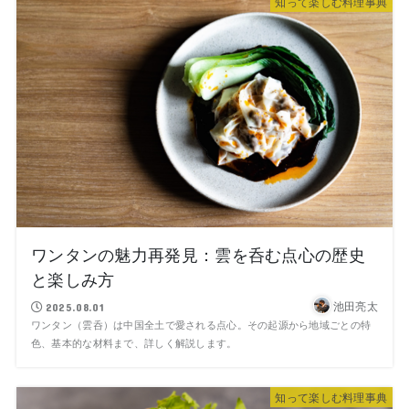
知って楽しむ料理事典
ワンタンの魅力再発見：雲を呑む点心の歴史
と楽しみ方
池田亮太
2025.08.01
ワンタン（雲呑）は中国全土で愛される点心。その起源から地域ごとの特
色、基本的な材料まで、詳しく解説します。
知って楽しむ料理事典