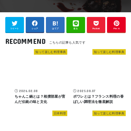
ツイート
シェア
はてブ
送る
Pocket
Pin it
RECOMMEND
知って楽しむ料理事典
知って楽しむ料理事典
2026.02.08
2025.08.07
ちゃんこ鍋とは？相撲部屋が育
ポワレとは？フランス料理の香
んだ伝統の味と文化
ばしい調理法を徹底解説
日本料理
知って楽しむ料理事典