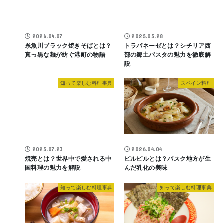
2026.04.07
2025.05.28
糸魚川ブラック焼きそばとは？
トラパネーゼとは？シチリア西
真っ黒な麺が紡ぐ港町の物語
部の郷土パスタの魅力を徹底解
説
知って楽しむ料理事典
スペイン料理
2025.07.23
2026.04.04
焼売とは？世界中で愛される中
ピルピルとは？バスク地方が生
国料理の魅力を解説
んだ乳化の美味
知って楽しむ料理事典
知って楽しむ料理事典