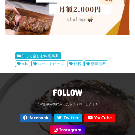
知って楽しむ料理事典
h.b.
ローストビーフ
枯朽
清藤洸希
FOLLOW
facebook
Twitter
YouTube
Instagram