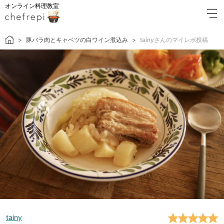
オンライン料理教室
豚バラ肉とキャベツの白ワイン煮込み
tainyさんのマイレポ投稿
tainy