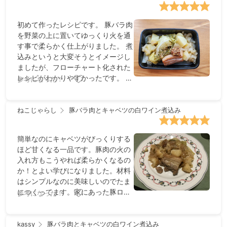
初めて作ったレシピです。 豚バラ肉
を野菜の上に置いてゆっくり火を通
す事で柔らかく仕上がりました。 煮
込みというと大変そうとイメージし
ましたが、フローチャート化された
レシピがわかりやすかったです。 ロ
参考になった！
ーズマリーをもっと気軽にいろんな
料理に使いたくなりました。
ねこじゃらし
豚バラ肉とキャベツの白ワイン煮込み
簡単なのにキャベツがびっくりする
ほど甘くなる一品です。豚肉の火の
入れ方もこうやれば柔らかくなるの
か！とよい学びになりました。材料
はシンプルなのに美味しいのでたま
につくってます。家にあった豚ロー
参考になった！
スで作ったときは少し焼きの工程で
火を入れすぎたかもしれません。
kassy
豚バラ肉とキャベツの白ワイン煮込み