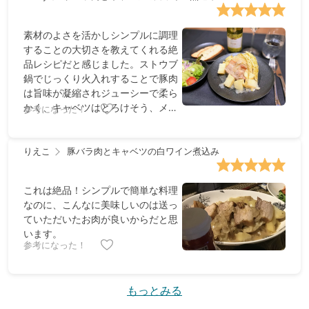
素材のよさを活かしシンプルに調理
することの大切さを教えてくれる絶
品レシピだと感じました。ストウブ
鍋でじっくり火入れすることで豚肉
は旨味が凝縮されジューシーで柔ら
かく、キャベツはとろけそう、メー
参考になった！
クインはホクホクねっとり最高の仕
上がりに。煮汁も大変おいしくバケ
ットにつけて残さずいただきまし
りえこ
豚バラ肉とキャベツの白ワイン煮込み
た。キットの食材量は大盛り2人前
程度とたっぷりなのも嬉しいところ
これは絶品！シンプルで簡単な料理
です。また山本シェフによりますと
なのに、こんなに美味しいのは送っ
このお料理はフランスのアルザス地
ていただいたお肉が良いからだと思
方ぽいイメージのとのことで、アル
います。
ザスのリースリングのワインと合わ
参考になった！
せたところ相性抜群でした。ごちそ
うさまでした＆ありがとうございま
した。
もっとみる