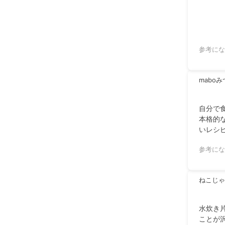
参考にな
mabo
自分で
本格的
いレシ
参考にな
ねこじゃ
水炊き
ことが