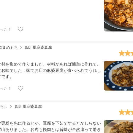
った！
みつまめもち
四川風麻婆豆腐
食材を集めて作りました。材料があれば簡単に作れて、
なお味でした！家でお店の麻婆豆腐が食べられてうれし
ピです。
った！
らし
四川風麻婆豆腐
片栗粉を先に作るとか、豆腐を下茹でするとかしらない
沢山ありました。お肉も挽肉とは旨味が全然違って驚き