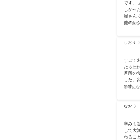
です。
しかっ
屋さん
他のレ
参考にな
しおり
すごく
たら圧
普段の
した。
です。
参考にな
なお
辛みも
して大
わるこ