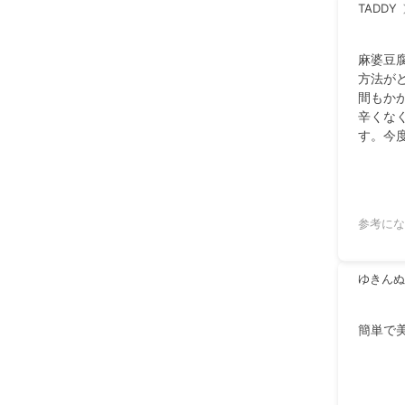
TADDY
麻婆豆
方法が
間もか
辛くな
す。今
参考にな
ゆきんぬ
簡単で