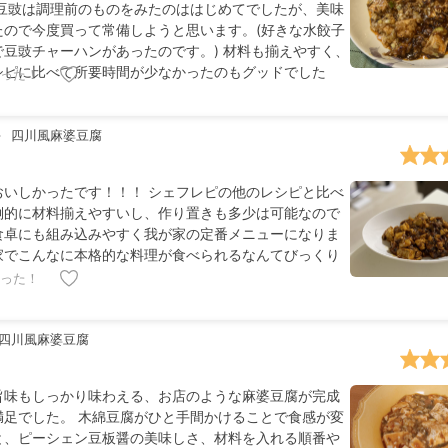
 豆豉は調理前のものをみたのははじめてでしたが、美味
たので今度買って常備しようと思います。(好きな水餃子
で豆豉チャーハンがあったのです。) 材料も揃えやすく、
シピに比べて所要時間が少なかったのもグッドでした
った！
四川風麻婆豆腐
おいしかったです！！！ シェフレピの他のレシピと比べ
倒的に材料揃えやすいし、作り置きも多少は可能なので
食卓にも組み込みやすく我が家の定番メニューになりま
家でこんなに本格的な料理が食べられるなんてびっくり
った！
四川風麻婆豆腐
旨味もしっかり味わえる、お店のような麻婆豆腐が完成
満足でした。 木綿豆腐がひと手間かけることで食感が変
と、ピーシェン豆板醤の美味しさ、材料を入れる順番や