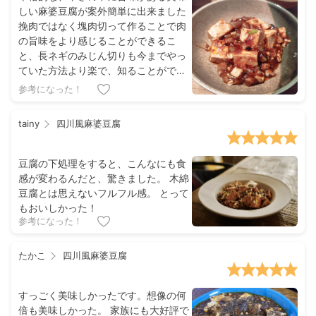
しい麻婆豆腐が案外簡単に出来ました
挽肉ではなく塊肉切って作ることで肉
の旨味をより感じることができるこ
と、長ネギのみじん切りも今までやっ
ていた方法より楽で、知ることができ
てよかったです
参考になった！
tainy
四川風麻婆豆腐
豆腐の下処理をすると、こんなにも食
感が変わるんだと、驚きました。 木綿
豆腐とは思えないフルフル感。 とって
もおいしかった！
参考になった！
たかこ
四川風麻婆豆腐
すっごく美味しかったです。想像の何
倍も美味しかった。 家族にも大好評で