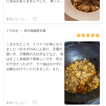
に深みがありませんでした。 東シェフ
のレシピ通りに作ると、今まで出来な
かった旨辛味を、簡単に引き出すこと
ができました。自宅で本格的な麻婆豆
参考になった！
腐を簡単に作ることができたので、び
っくりです。少し工夫するだけで全然
違うのですね。 また作る際は、お豆腐
ぐでゆき
四川風麻婆豆腐
を崩さないように頑張りたいです。 あ
りがとうございました！
こまかなところ、１つ１つが為になり
ました！白ネギのみじん切り、豆腐の
扱い方、片栗粉の入れ方などなど。 味
はすごく本格的で美味しいです。辛さ
が十分だったので、ラー油はかけずに
山椒をかけていただきました。また作
ります！
参考になった！