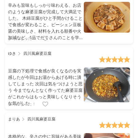
辛みも旨味もしっかり味わえる、お店
のような麻婆豆腐が完成して大満足で
した。 木綿豆腐がひと手間かけること
で食感が変わること、ピーシェン豆板
醤の美味しさ、材料を入れる順番や火
加減など、1品でたくさんのことを学べ
参考になった！
ました。 ただ、家で食べるには少し塩
辛いかな‥。 豆豉や醤油の量を調整し
ゆき
四川風麻婆豆腐
て定番料理にしたいです。
豆腐の下処理で食感が良くなるのを実
感したが今回はお湯からあげる時に潰
してしまった 次回は気をつけようと思
う 今までなんとなく作ってた麻婆豆腐
がこれからはもっと美味しくなりそう
な気がした
参考になった！
まりあ
四川風麻婆豆腐
本格的な、辛さの中に旨味がある美味