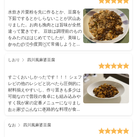
水炊き片栗粉を先に作るとか、豆腐を
下茹でするとかしらないことが沢山あ
りました。お肉も挽肉とは旨味が全然
違って驚きです。 豆豉は調理前のもの
をみたのははじめてでしたが、美味し
かったので今度買って常備しようと思
参考になった！
います。(好きな水餃子屋さんで豆豉チ
ャーハンがあったのです。) 材料も揃
しおり
四川風麻婆豆腐
えやすく、他のレシピに比べて所要時
間が少なかったのもグッドでした
すごくおいしかったです！！！ シェフ
レピの他のレシピと比べたら圧倒的に
材料揃えやすいし、作り置きも多少は
可能なので普段の食卓にも組み込みや
すく我が家の定番メニューになりまし
た。家でこんなに本格的な料理が食べ
参考になった！
られるなんてびっくりです。
なお
四川風麻婆豆腐