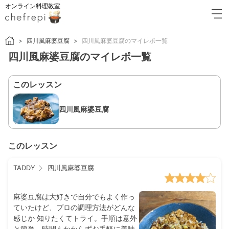
オンライン料理教室
四川風麻婆豆腐
四川風麻婆豆腐のマイレポ一覧
四川風麻婆豆腐のマイレポ一覧
このレッスン
四川風麻婆豆腐
このレッスン
TADDY
四川風麻婆豆腐
麻婆豆腐は大好きで自分でもよく作っ
ていたけど、プロの調理方法がどんな
感じか 知りたくてトライ。手順は意外
と簡単、時間もかからずお手軽に美味