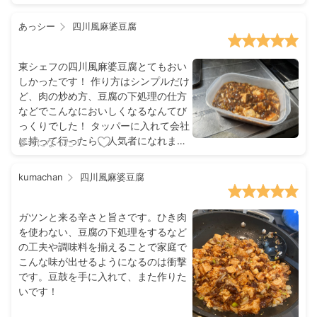
あっシー
四川風麻婆豆腐
東シェフの四川風麻婆豆腐とてもおい
しかったです！ 作り方はシンプルだけ
ど、肉の炒め方、豆腐の下処理の仕方
などでこんなにおいしくなるなんてび
っくりでした！ タッパーに入れて会社
に持って行ったら、人気者になれまし
参考になった！
たw ３人前分くらいできたので嬉しか
ったです。
kumachan
四川風麻婆豆腐
ガツンと来る辛さと旨さです。ひき肉
を使わない、豆腐の下処理をするなど
の工夫や調味料を揃えることで家庭で
こんな味が出せるようになるのは衝撃
です。豆鼓を手に入れて、また作りた
いです！