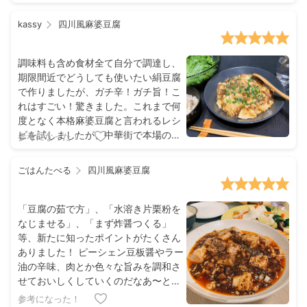
kassy
四川風麻婆豆腐
調味料も含め食材全て自分で調達し、
期限間近でどうしても使いたい絹豆腐
で作りましたが、ガチ辛！ガチ旨！こ
れはすごい！驚きました。これまで何
度となく本格麻婆豆腐と言われるレシ
ピを試しましたが、中華街で本場の調
参考になった！
味料を買い集めて使ってもここまでの
味にはならず……旨味？コク？奥行
ごはんたべる
四川風麻婆豆腐
き？みたいなものが足りなかったんで
すよね。その経験があるからこそ、家
でこの味が出せるのは本当に凄いこと
「豆腐の茹で方」、「水溶き片栗粉を
だと思いました。ぜひとも習得したい
なじませる」、「まず炸醤つくる」
レシピ、教えていただきありがとうご
等、新たに知ったポイントがたくさん
ざいました！
ありました！ ピーシェン豆板醤やラー
油の辛味、肉とか色々な旨みを調和さ
せておいしくしていくのだなあ〜と感
じました！楽しかったです！
参考になった！