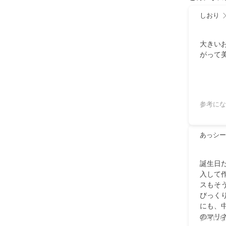
しおり
大きい
がって
参考にな
あっシー
誕生日
入して
スもそ
びっく
にも、
のマリ
参考にな