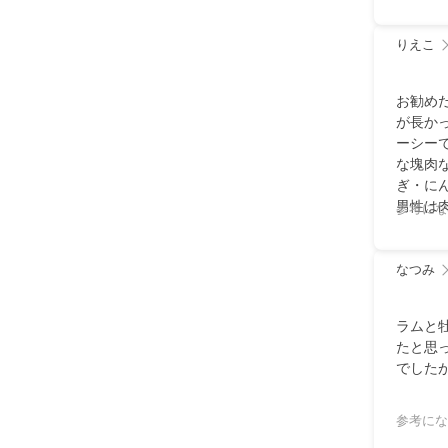
ンジし
にとて
す！！ 
りえこ
討ください
ecials
お勧め
フのカジャ 
が長か
ーシー
な塊肉
ぎ・に
男性は
参考にな
トのみ
多めに
す（野
なつみ
醤油を
た）
ラムと
たと思
でした
参考にな