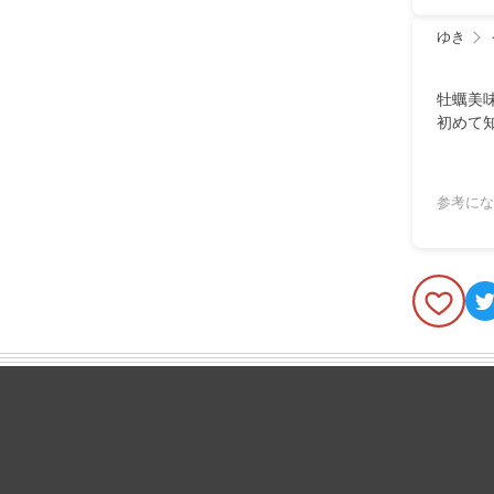
ゆき
牡蠣美
初めて
参考にな