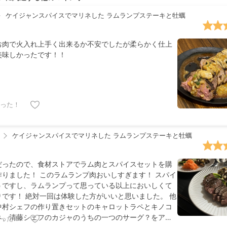
ケイジャンスパイスでマリネした ラムランプステーキと牡蠣
お肉で火入れ上手く出来るか不安でしたが柔らかく仕上
美味しかったです！！
った！
ケイジャンスパイスでマリネした ラムランプステーキと牡蠣
だったので、食材ストアでラム肉とスパイスセットを購
作りました！ このラムランプ肉おいしすぎます！ スパイ
うですし、ラムランプって思っている以上においしくて
りです！ 絶対一回は体験した方がいいと思いました。 他
中村シェフの作り置きセットのキャロットラペとキノコ
ネ、清藤シェフのカジャのうちの一つのサーグ？をアレ
った！