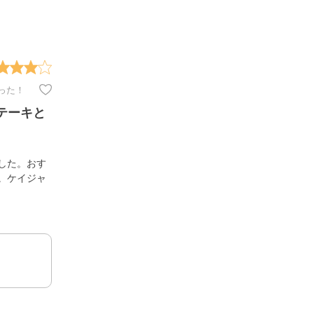
った！
テーキと
した。おす
。ケイジャ