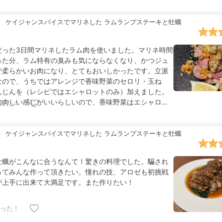
たものも一緒に添えてみました！ 全て簡単な作り方なの
も美味しくて感動です！ いつもありがとうございま
マイレポ投稿にリンク貼れたらいいかもですね(^^) ご検
ケイジャンスパイスでマリネした ラムランプステーキと牡蠣
！ ○中村シェフの作り置き https://chefrepi.com/sp
/meal-prep-french-side-dish-nakamura-set ○清藤シェ
だった3日間マリネしたラム肉を使いました。マリネ時間
https://chefrepi.com/recipes/khaja-hb
った分、ラム特有の臭みも気にならなくなり、かつジュ
で柔らかいお肉になり、とてもおいしかったです。立派
なので、うちではアレンジで香味野菜のセロリ・玉ね
んじんを（レシピではエシャロットのみ）加えました。
肉肉しい感じがいいらしいので、香味野菜はエシャロッ
った！
でもOKだと思いますが、女性陣にはその他の香味野菜を
入れることにより、食べやすくなると思うのでお勧めで
菜を追加したことにより、味が少し薄く感じる場合はお
ケイジャンスパイスでマリネした ラムランプステーキと牡蠣
少々入れるとレモンとバターにも合っていい感じでし
牡蠣がこんなに合うなんて！驚きの料理でした。騙され
ってみんな作って頂きたい。憧れの技、アロゼも初挑戦
が上手に出来て大満足です。また作りたい！
った！