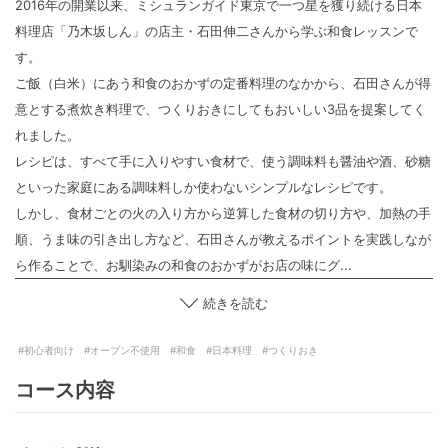
2016年の開業以来、ミシュランガイド東京で一つ星を獲り続ける日本
料理店「乃木坂しん」の店主・石田伸二さんから学ぶ和食レッスンで
す。
ご飯（白米）にあう和食のおかずの定番料理のなかから、石田さんが得
意とする煮炊き料理で、つくりおきにしてもおいしい3品を提案してく
れました。
レシピは、すべて手に入りやすい食材で、使う調味料も醤油や酒、砂糖
といった家庭にある調味料しか使わないシンプルなレシピです。
しかし、食材ごとの火の入り方から逆算した食材の切り方や、加熱の手
順、うま味の引き出し方など、石田さんが教えるポイントを実践しなが
ら作ることで、お馴染みの和食のおかずがお店の味にグ...
続きを読む
#初心者向け
#オーブン不使用
#和食
#日本料理
#つくりおき
コース内容