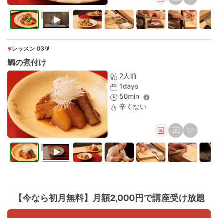
レッスン 03
🔰
▼
鯛の煮付け
2人前
1days
50min
辛くない
【今なら初月無料】
月額2,000円で講座受け放題