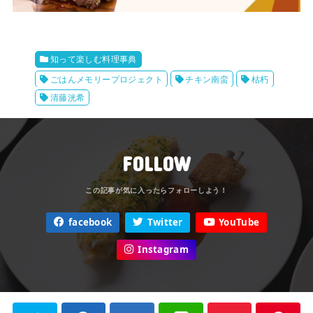
知って楽しむ料理事典
ごはんメモリープロジェクト
チキン南蛮
枯朽
清藤洸希
FOLLOW
facebook
Twitter
YouTube
Instagram