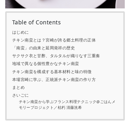
Table of Contents
はじめに
チキン南蛮とは？宮崎が誇る郷土料理の正体
「南蛮」の由来と延岡発祥の歴史
サクサク衣と甘酢、タルタルが織りなす三重奏
地域で異なる個性豊かなチキン南蛮
チキン南蛮を構成する基本材料と味の特徴
本場宮崎に学ぶ、正統派チキン南蛮の作り方
まとめ
さいごに
チキン南蛮から学ぶフランス料理テクニック@ごはんメ
モリープロジェクト／枯朽 清藤洸希