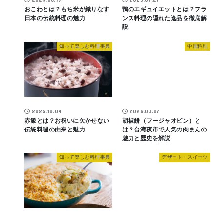
おこわとは？もち米が織りなす
鴨のエギュイエットとは？フラ
日本の伝統料理の魅力
ンス料理の隠れた逸品を徹底解
説
知って楽しむ料理事典
中国料理
2025.10.09
2026.03.07
赤飯とは？お祝いに欠かせない
胡椒餅（フージャオビン）と
伝統料理の由来と魅力
は？台湾夜市で人気の肉まんの
魅力と歴史を解説
知って楽しむ料理事典
デザート・スイーツ