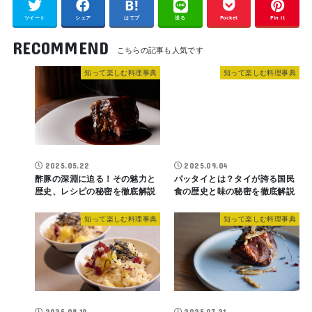
ツイート
シェア
はてブ
送る
Pocket
Pin it
RECOMMEND
知って楽しむ料理事典
知って楽しむ料理事典
2025.05.22
2025.09.04
酢豚の深淵に迫る！その魅力と
パッタイとは？タイが誇る国民
歴史、レシピの秘密を徹底解説
食の歴史と味の秘密を徹底解説
知って楽しむ料理事典
知って楽しむ料理事典
2025.08.19
2025.07.21