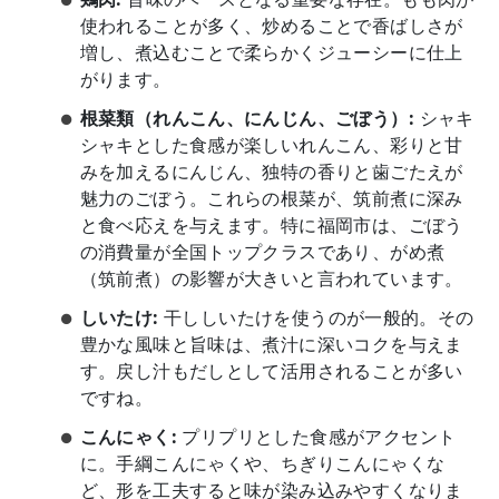
使われることが多く、炒めることで香ばしさが
増し、煮込むことで柔らかくジューシーに仕上
がります。
根菜類（れんこん、にんじん、ごぼう）:
シャキ
シャキとした食感が楽しいれんこん、彩りと甘
みを加えるにんじん、独特の香りと歯ごたえが
魅力のごぼう。これらの根菜が、筑前煮に深み
と食べ応えを与えます。特に福岡市は、ごぼう
の消費量が全国トップクラスであり、がめ煮
（筑前煮）の影響が大きいと言われています。
しいたけ:
干ししいたけを使うのが一般的。その
豊かな風味と旨味は、煮汁に深いコクを与えま
す。戻し汁もだしとして活用されることが多い
ですね。
こんにゃく:
プリプリとした食感がアクセント
に。手綱こんにゃくや、ちぎりこんにゃくな
ど、形を工夫すると味が染み込みやすくなりま