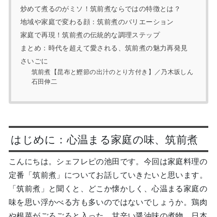
炒めて煮るのがミソ！筑前煮ならではの特徴とは？
地域や家庭で変わる顔：筑前煮のバリエーション
家庭で再現！筑前煮の伝統的な調理ステップ
まとめ：時代を超えて愛される、筑前煮の魅力再発見
さいごに
筑前煮【昆布と鰹節の出汁のとり方付き】／乃木坂しん
石田伸二
はじめに：心温まる家庭の味、筑前煮
こんにちは。シェフレピの池田です。今回は家庭料理の
定番「筑前煮」についてお話していきたいと思います。
「筑前煮」と聞くと、どこか懐かしく、心温まる家庭の
味を思い浮かべる方も多いのではないでしょうか。鶏肉
や根菜がごろごろと入った、甘辛い醤油味の煮物。日本