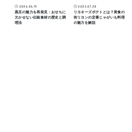
2026.06.19
2025.07.28
黒豆の魅力を再発見：おせちに
リヨネーズポテトとは？美食の
欠かせない伝統食材の歴史と調
街リヨンの定番じゃがいも料理
理法
の魅力を解説