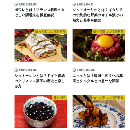
2025.08.07
2025.04.11
ポワレとは？フランス料理の香
ソットオーリオとは？イタリア
ばしい調理法を徹底解説
の伝統的な野菜のオイル漬けの
魅力と基本を解説
知って楽しむ料理事典
知って楽しむ料理事典
2025.09.04
2026.06.04
シュトーレンとは？ドイツ伝統
ユッケとは？韓国生肉文化の真
のクリスマス菓子の歴史と楽し
実とタルタルとの意外な関係
み方
日本料理
知って楽しむ料理事典