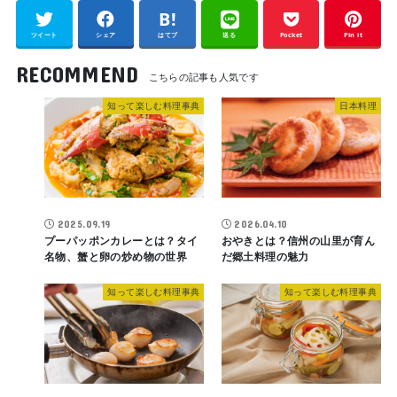
ツイート
シェア
はてブ
送る
Pocket
Pin it
RECOMMEND
知って楽しむ料理事典
日本料理
2025.09.19
2026.04.10
プーパッポンカレーとは？タイ
おやきとは？信州の山里が育ん
名物、蟹と卵の炒め物の世界
だ郷土料理の魅力
知って楽しむ料理事典
知って楽しむ料理事典