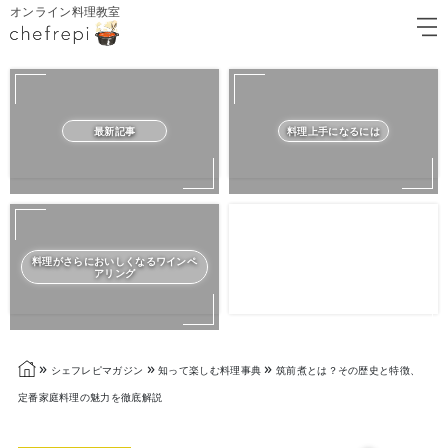
オンライン料理教室
最新記事
料理上手になるには
料理がさらにおいしくなるワインペ
アリング
»
»
»
シェフレピマガジン
知って楽しむ料理事典
筑前煮とは？その歴史と特徴、
定番家庭料理の魅力を徹底解説