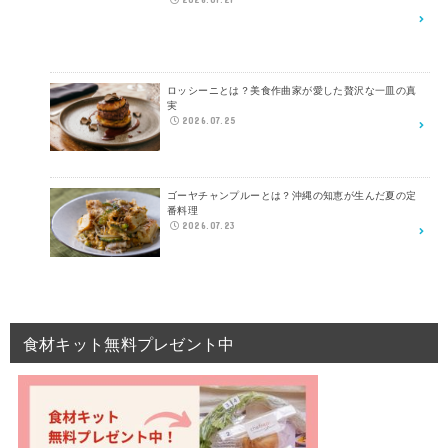
ロッシーニとは？美食作曲家が愛した贅沢な一皿の真
実
2026.07.25
ゴーヤチャンプルーとは？沖縄の知恵が生んだ夏の定
番料理
2026.07.23
食材キット無料プレゼント中