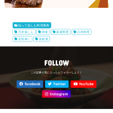
知って楽しむ料理事典
乃木坂しん
和食
家庭料理
日本料理
石田伸二
筑前煮
FOLLOW
facebook
Twitter
YouTube
Instagram