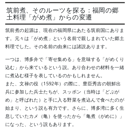
筑前煮、そのルーツを探る：福岡の郷
土料理「がめ煮」からの変遷
筑前煮の起源は、現在の福岡県にあたる筑前国にありま
す。元々は「がめ煮」という名前で親しまれていた郷土
料理でした。その名前の由来には諸説あります。
一つは、博多弁で「寄せ集める」を意味する「がめくり
込む」から来ているという説。あり合わせの材料を一緒
に煮込む様子を表しているのかもしれません。
また、文禄の役（1592年）の際に、豊臣秀吉の朝鮮出
兵に参加した兵士たちが、スッポン（当時は「どぶが
め」と呼ばれた）と手に入る野菜を煮込んで食べたのが
始まり、という説も有力です。さらに、博多湾に多く生
息していたカメ（亀）を使ったから「亀煮（がめに）」
になった、という説もあります。