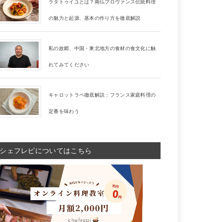
ラタトゥイユとは？南仏プロヴァンス伝統料理
の魅力と起源、基本の作り方を徹底解説
私の故郷、中国・東北地方の食材の食文化に触
れてみてください
キャロットラペ徹底解説：フランス家庭料理の
定番を味わう
シェフレピについてはこちら