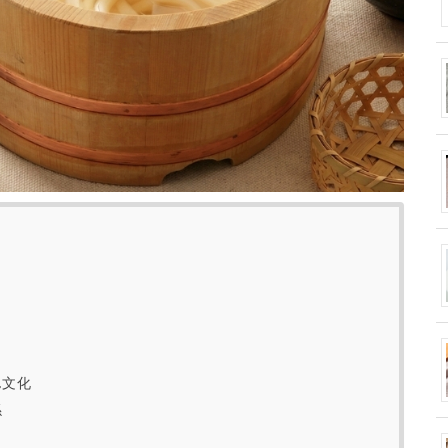
ん文化
係