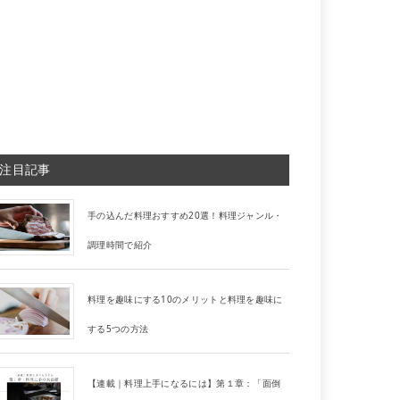
注目記事
手の込んだ料理おすすめ20選！料理ジャンル・
調理時間で紹介
料理を趣味にする10のメリットと料理を趣味に
する5つの方法
【連載｜料理上手になるには】第１章：「面倒