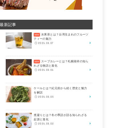
最新記事
水果茶とは？台湾生まれのフルーツ
ティーの魅力
2026.08.07
スープカレーとは？札幌発祥の知ら
れざる物語と進化
2026.08.06
ケールとは？紀元前から続く歴史と魅力
を解説
2026.08.05
煮凝りとは？冬の季語が語る知られざる
起源と進化
2026.08.02