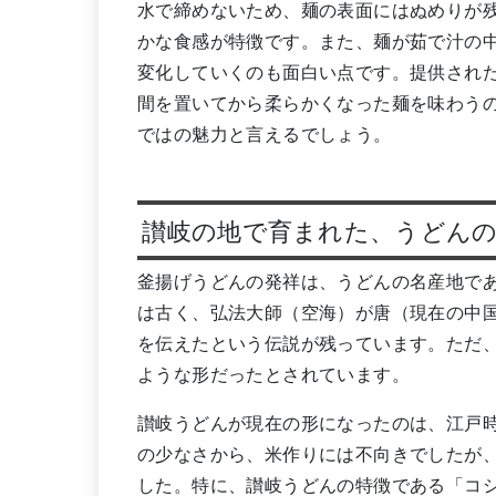
水で締めないため、麺の表面にはぬめりが
かな食感が特徴です。また、麺が茹で汁の
変化していくのも面白い点です。提供され
間を置いてから柔らかくなった麺を味わう
ではの魅力と言えるでしょう。
讃岐の地で育まれた、うどん
釜揚げうどんの発祥は、うどんの名産地で
は古く、弘法大師（空海）が唐（現在の中
を伝えたという伝説が残っています。ただ
ような形だったとされています。
讃岐うどんが現在の形になったのは、江戸
の少なさから、米作りには不向きでしたが
した。特に、讃岐うどんの特徴である「コ