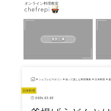
オンライン料理教室
最新記事
»
»
»
»
シェフレピマガジン
知って楽しむ料理事典
日本料理
釜
日本料理
2026.03.02