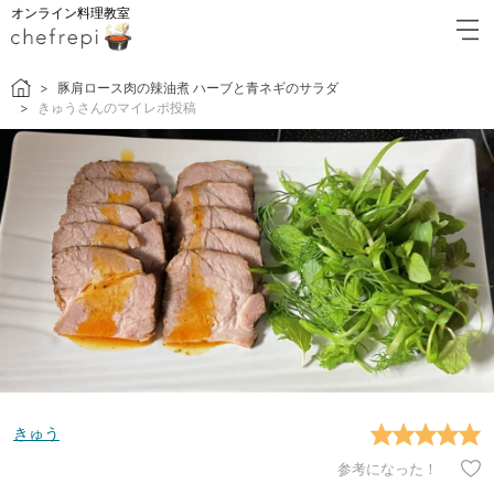
オンライン料理教室
豚肩ロース肉の辣油煮 ハーブと青ネギのサラダ
きゅうさんのマイレポ投稿
きゅう
参考になった！