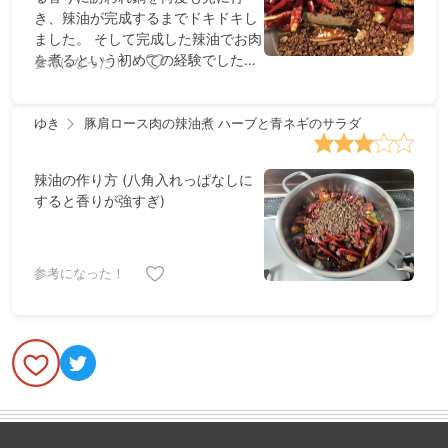
き、辣油が完成するまでドキドキし
ました。 そして完成した辣油でお肉
を煮るという初めての経験でした。
参考になった！
辛いのが苦手な私ですが、辛すぎる
事なくハーブのサラダも相性がバッ
チリでした！！！ 残った辣油は勿体
ゆき
豚肩ロース肉の辣油煮 ハーブと青ネギのサラダ
無いくらい、たくさん余ってしまっ
たので、友人にお裾分けしました。
辣油の作り方 (八角入れっぱなしに
すると香りが強すぎ)
参考になった！