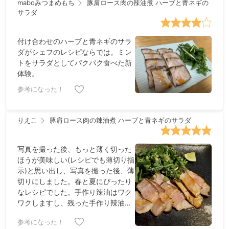
maboみつまめもち
豚肩ロース肉の辣油煮 ハーブと青ネギの
サラダ
付け合わせのハーブと青ネギのサラ
ダがシェフのレシピならでは。ミン
トをサラダとしてパクパク食べた新
体験。
参考になった！
りえこ
豚肩ロース肉の辣油煮 ハーブと青ネギのサラダ
写真を撮った後、もっと薄く切った
ほうが美味しい(レシピでも薄切り指
示)と思い出し、写真を撮った後、薄
切りにしました。春と夏にぴったり
なレシピでした。手作り辣油はワク
ワクしますし、残った手作り辣油で
肉野菜炒めを作り、それも美味でし
参考になった！
た。