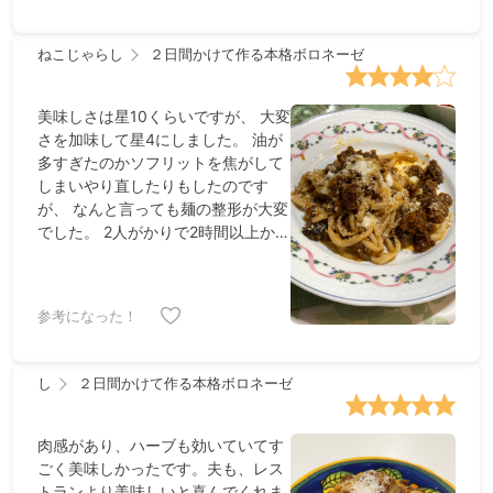
したが切れず、ハンドプロセッサー
でいい感じのサイズになりましたが
刃が回転する部分に筋が巻きつき後
ねこじゃらし
２日間かけて作る本格ボロネーゼ
の掃除が大変でした。 成形済みのパ
スタが買えることに感謝です🙏 干し
美味しさは星10くらいですが、 大変
椎茸の旨味もとっても感じることが
さを加味して星4にしました。 油が
でき、余ったソフリット部分でアレ
多すぎたのかソフリットを焦がして
ンジしたのもとっても美味しかった
しまいやり直したりもしたのです
です。
が、 なんと言っても麺の整形が大変
でした。 2人がかりで2時間以上かか
ります。 他の方も大変と言っていま
したが本当に覚悟して作ってくださ
い。 (なんならパスタだけ別売りし
参考になった！
てほしいとうちの麺担当者が言って
いました) ただ、味は苦労に見合う
美味しさでした。 以前ポップアップ
し
２日間かけて作る本格ボロネーゼ
のお店で食べた関口シェフのボロネ
ーゼと同じ味が再現できて大満足で
す。 冷凍できるのも助かります。
肉感があり、ハーブも効いていてす
ごく美味しかったです。夫も、レス
トランより美味しいと喜んでくれま