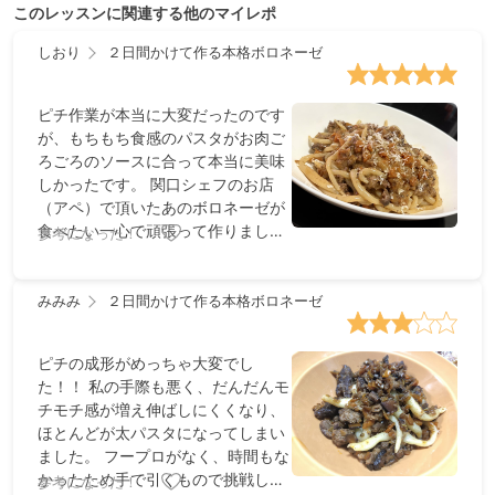
このレッスンに関連する他のマイレポ
しおり
２日間かけて作る本格ボロネーゼ
ピチ作業が本当に大変だったのです
が、もちもち食感のパスタがお肉ご
ろごろのソースに合って本当に美味
しかったです。 関口シェフのお店
（アペ）で頂いたあのボロネーゼが
食べたい一心で頑張って作りまし
参考になった！
た。 ローズマリーの香りがきいてい
て食べ応えある大人のパスタでし
た！
みみみ
２日間かけて作る本格ボロネーゼ
ピチの成形がめっちゃ大変でし
た！！ 私の手際も悪く、だんだんモ
チモチ感が増え伸ばしにくくなり、
ほとんどが太パスタになってしまい
ました。 フープロがなく、時間もな
かったため手で引くもので挑戦しま
参考になった！