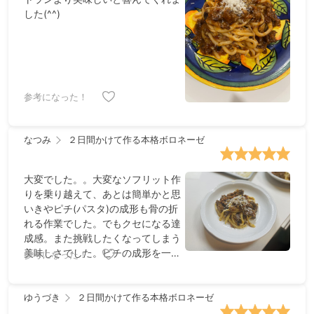
した(^^)
参考になった！
なつみ
２日間かけて作る本格ボロネーゼ
大変でした。。大変なソフリット作
りを乗り越えて、あとは簡単かと思
いきやピチ(パスタ)の成形も骨の折
れる作業でした。でもクセになる達
成感。また挑戦したくなってしまう
美味しさでした。ピチの成形を一人
参考になった！
で乗り切るのは大変なので出来れば
お友達やご家族と一緒に作ることを
おすすめします！
ゆうづき
２日間かけて作る本格ボロネーゼ