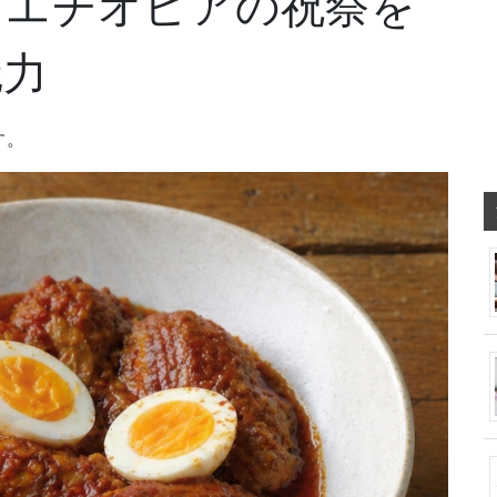
？エチオピアの祝祭を
魅力
す。