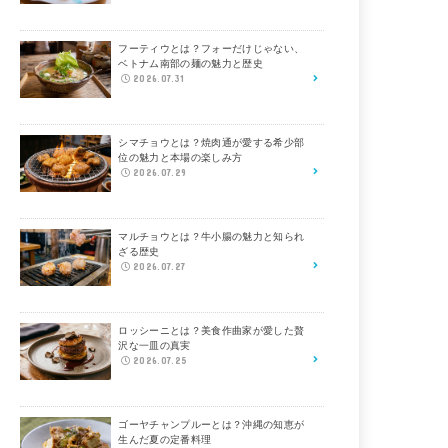
フーティウとは？フォーだけじゃない、
ベトナム南部の麺の魅力と歴史
2026.07.31
シマチョウとは？焼肉通が愛する希少部
位の魅力と本場の楽しみ方
2026.07.29
マルチョウとは？牛小腸の魅力と知られ
ざる歴史
2026.07.27
ロッシーニとは？美食作曲家が愛した贅
沢な一皿の真実
2026.07.25
ゴーヤチャンプルーとは？沖縄の知恵が
生んだ夏の定番料理