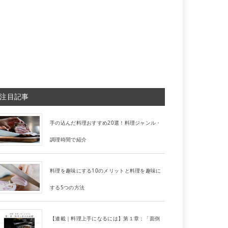
注目記事
手の込んだ料理おすすめ20選！料理ジャンル・
調理時間で紹介
料理を趣味にする10のメリットと料理を趣味に
する5つの方法
【連載｜料理上手になるには】第１章：「面倒