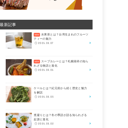
最新記事
水果茶とは？台湾生まれのフルーツ
ティーの魅力
2026.08.07
スープカレーとは？札幌発祥の知ら
れざる物語と進化
2026.08.06
ケールとは？紀元前から続く歴史と魅力
を解説
2026.08.05
煮凝りとは？冬の季語が語る知られざる
起源と進化
2026.08.02