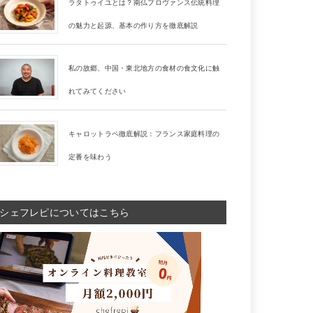
ラタトゥイユとは？南仏プロヴァンス伝統料理
の魅力と起源、基本の作り方を徹底解説
私の故郷、中国・東北地方の食材の食文化に触
れてみてください
キャロットラペ徹底解説：フランス家庭料理の
定番を味わう
シェフレピについてはこちら