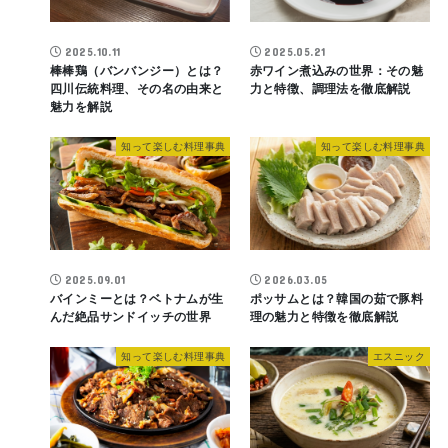
2025.10.11
2025.05.21
棒棒鶏（バンバンジー）とは？
赤ワイン煮込みの世界：その魅
四川伝統料理、その名の由来と
力と特徴、調理法を徹底解説
魅力を解説
知って楽しむ料理事典
知って楽しむ料理事典
2025.09.01
2026.03.05
バインミーとは？ベトナムが生
ポッサムとは？韓国の茹で豚料
んだ絶品サンドイッチの世界
理の魅力と特徴を徹底解説
知って楽しむ料理事典
エスニック