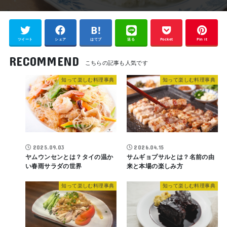
ツイート
シェア
はてブ
送る
Pocket
Pin it
RECOMMEND
知って楽しむ料理事典
知って楽しむ料理事典
2025.09.03
2026.04.15
ヤムウンセンとは？タイの温か
サムギョプサルとは？名前の由
い春雨サラダの世界
来と本場の楽しみ方
知って楽しむ料理事典
知って楽しむ料理事典