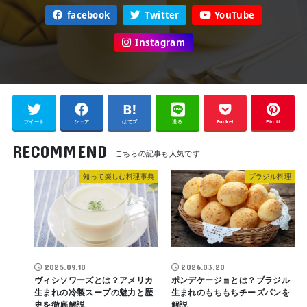
facebook
Twitter
YouTube
Instagram
ツイート
シェア
はてブ
送る
Pocket
Pin it
RECOMMEND
知って楽しむ料理事典
ブラジル料理
2025.09.10
2026.03.20
ヴィシソワーズとは？アメリカ
ポンデケージョとは？ブラジル
生まれの冷製スープの魅力と歴
生まれのもちもちチーズパンを
史を徹底解説
解説