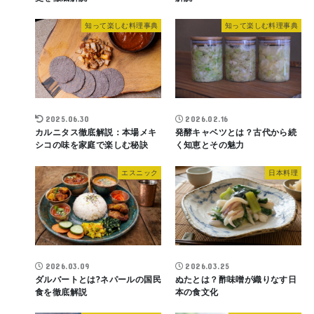
知って楽しむ料理事典
知って楽しむ料理事典
2025.06.30
2026.02.16
カルニタス徹底解説：本場メキ
発酵キャベツとは？古代から続
シコの味を家庭で楽しむ秘訣
く知恵とその魅力
エスニック
日本料理
2026.03.09
2026.03.25
ダルバートとは?ネパールの国民
ぬたとは？酢味噌が織りなす日
食を徹底解説
本の食文化