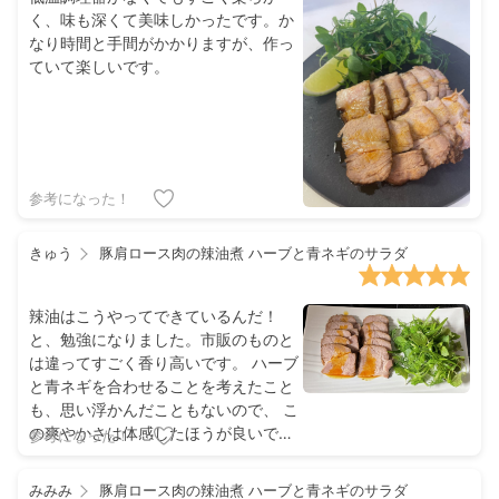
く、味も深くて美味しかったです。か
なり時間と手間がかかりますが、作っ
ていて楽しいです。
参考になった！
きゅう
豚肩ロース肉の辣油煮 ハーブと青ネギのサラダ
辣油はこうやってできているんだ！
と、勉強になりました。市販のものと
は違ってすごく香り高いです。 ハーブ
と青ネギを合わせることを考えたこと
も、思い浮かんだこともないので、 こ
の爽やかさは体感したほうが良いで
参考になった！
す！ お肉を薄く切るのが難しかったで
すが、食べるのが止まらない！シェフ
みみみ
豚肩ロース肉の辣油煮 ハーブと青ネギのサラダ