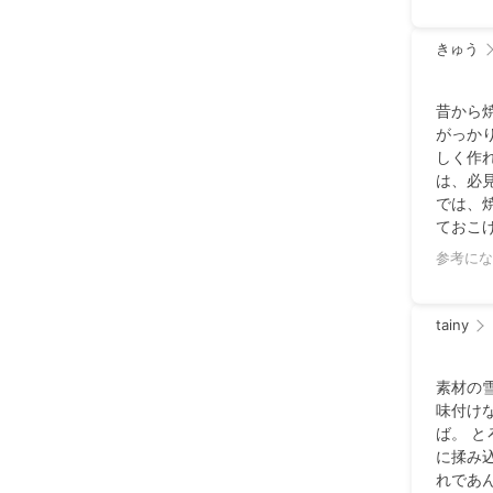
きゅう
昔から
がっか
しく作
は、必
では、
ておこ
うにな
参考にな
tainy
素材の
味付け
ば。 
に揉み
れであ