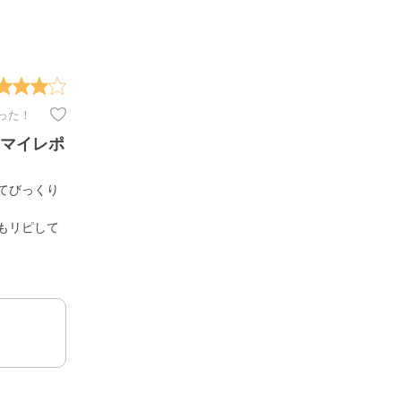
った！
マイレポ
てびっくり
もリピして