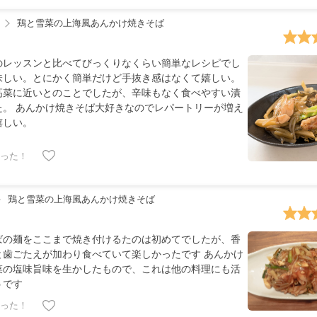
鶏と雪菜の上海風あんかけ焼きそば
のレッスンと比べてびっくりなくらい簡単なレシピでし
味しい。とにかく簡単だけど手抜き感はなくて嬉しい。
高菜に近いとのことでしたが、辛味もなく食べやすい漬
た。 あんかけ焼きそば大好きなのでレパートリーが増え
嬉しい。
った！
鶏と雪菜の上海風あんかけ焼きそば
ばの麺をここまで焼き付けるたのは初めてでしたが、香
と歯ごたえが加わり食べていて楽しかったです あんかけ
菜の塩味旨味を生かしたもので、これは他の料理にも活
うです
った！