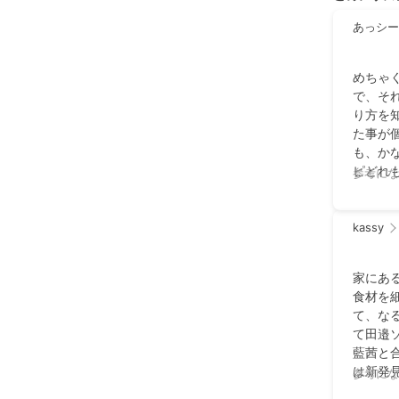
あっシー
めちゃ
で、そ
り方を
た事が
も、か
ピどれ
参考にな
した。
kassy
家にあ
食材を
て、な
て田邉
藍茜と
は新発
参考にな