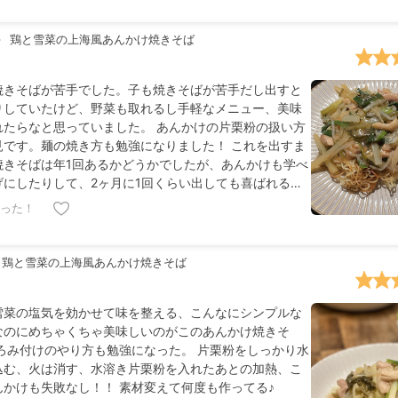
鶏と雪菜の上海風あんかけ焼きそば
焼きそばが苦手でした。子も焼きそばが苦手だし出すと
りしていたけど、野菜も取れるし手軽なメニュー、美味
れたらなと思っていました。 あんかけの片栗粉の扱い方
見です。麺の焼き方も勉強になりました！ これを出すま
焼きそばは年1回あるかどうかでしたが、あんかけも学べ
げにしたりして、2ヶ月に1回くらい出しても喜ばれるよ
りました！
った！
鶏と雪菜の上海風あんかけ焼きそば
雪菜の塩気を効かせて味を整える、こんなにシンプルな
なのにめちゃくちゃ美味しいのがこのあんかけ焼きそ
とろみ付けのやり方も勉強になった。 片栗粉をしっかり水
込む、火は消す、水溶き片栗粉を入れたあとの加熱、こ
んかけも失敗なし！！ 素材変えて何度も作ってる♪