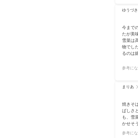
ゆうづき
今まで
たが美
雪菜は
物でし
るのは
参考にな
まりあ
焼きそ
ばしさ
も、雪
かせそ
参考にな