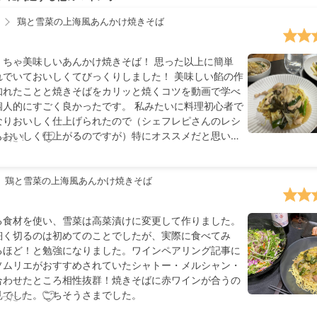
鶏と雪菜の上海風あんかけ焼きそば
くちゃ美味しいあんかけ焼きそば！ 思った以上に簡単
れでいておいしくてびっくりしました！ 美味しい餡の作
知れたことと焼きそばをカリッと焼くコツを動画で学べ
個人的にすごく良かったです。 私みたいに料理初心者で
なりおいしく仕上げられたので（シェフレピさんのレシ
もおいしく仕上がるのですが）特にオススメだと思いま
った！
鶏と雪菜の上海風あんかけ焼きそば
る食材を使い、雪菜は高菜漬けに変更して作りました。
細く切るのは初めてのことでしたが、実際に食べてみ
るほど！と勉強になりました。ワインペアリング記事に
ソムリエがおすすめされていたシャトー・メルシャン・
合わせたところ相性抜群！焼きそばに赤ワインが合うの
見でした。ごちそうさまでした。
った！