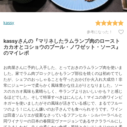
kassy
参考になった！
kassyさんの『マリネしたラムランプ肉のロースト
カカオとコショウのブール・ノワゼット・ソース』
のマイレポ
お肉屋さんに予約し入手した、とっておきのラムランプ肉を使いま
した。家でラム肉ブロックしかもランプ部位を焼くのは初めてでし
たが、シェフのおっしゃることを守ったおかげか火入れ大成功！非
常にジューシーで柔らかく風味豊かな仕上がりとなりました。ソー
スのカカオ風味も素晴らしく、牛ランプよりおいしいかも？と感じ
るほどでした。そして特筆すべきはにんじん！マイユの赤ワインビ
ネガーを使いましたがその風味が活きている感じで、まるでフルー
ツのよう！にんじん嫌いのお子さんでも食べられそうです。ワイン
は田邉ソムリエが提案なさっているフアンヒル・シルバーラベルと
同ワイナリーの日本の春限定ヴァージョンであるサクララベルにし
てみましたが、ラムの柔らかい食感・風味とタンニンありつつも柔