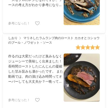
ースの考え方がわかり参考になりま
した。もちろん美味しい！
参考になった！
しおり
マリネしたラムランプ肉のロースト カカオとコショウ
のブール・ノワゼット・ソース
作るのは大変だったけど臭みもなく
ジューシーで美味しく出来ました！
長時間ローストしたにんじんの凝縮
した甘み旨みも凄かったです。 また
動画では、肉の漬け込み時間ってオ
ーバーしても大丈夫か？一晩ってそ
もそも具体的に何時間？等、初心者
目線の質問もちょいちょい挟んでく
れるのとてもありがたいです。
参考になった！