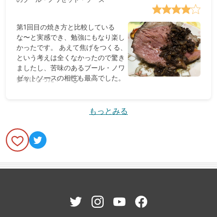
第1回目の焼き方と比較している
な〜と実感でき、勉強にもなり楽し
かったです。 あえて焦げをつくる、
という考えは全くなかったので驚き
ましたし、苦味のあるブール・ノワ
ゼットソースの相性も最高でした。
参考になった！
もっとみる