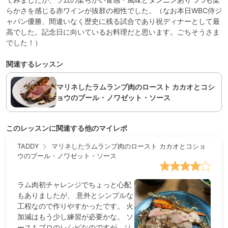
らかさを感じる赤ワインが抜群の相性でした。（なお本日WBC侍ジ
ャパン優勝、間違いなく歴史に残る試合であり祝ディナーとして最
高でした。記念日に向いているお料理だと思います。ごちそうさま
でした！）
関連するレッスン
マリネしたラムランプ肉のロースト カカオとコシ
ョウのブール・ノワゼット・ソース
このレッスンに関連する他のマイレポ
TADDY
マリネしたラムランプ肉のロースト カカオとコショ
ウのブール・ノワゼット・ソース
ラム肉初チャレンジでちょっと心配
もありましたが、 意外とシンプルな
工程なので作りやすかったです。 火
加減はもう少し練習が必要かな。 ソ
ースもプロのレシピなのですが、ソ