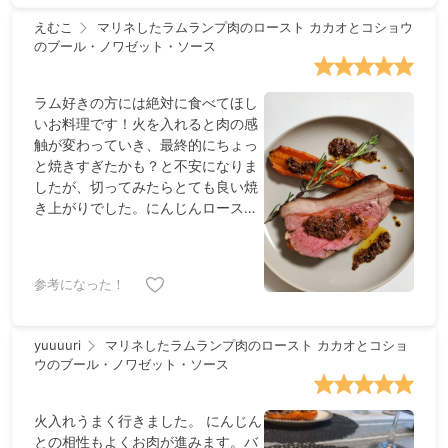
えむこ
マリネしたラムランプ肉のロースト カカオとコショウ
のブール・ノワゼット・ソース
ラム好きの方には絶対に食べてほし
いお料理です！火を入れると肉の感
触が変わっていき、最終的にちょっ
と焼きすぎたかも？と不安になりま
したが、切ってみたらとても良い焼
き上がりでした。にんじんロースト
も焼きあがりの香りがとても甘くて
感動しました。端の切り落としはサ
ンドウィッチにして食べる予定で
参考になった！
す。
yuuuuri
マリネしたラムランプ肉のロースト カカオとコショ
ウのブール・ノワゼット・ソース
火入れうまく行きました。 にんじん
との相性もよくお肉が進みます。バ