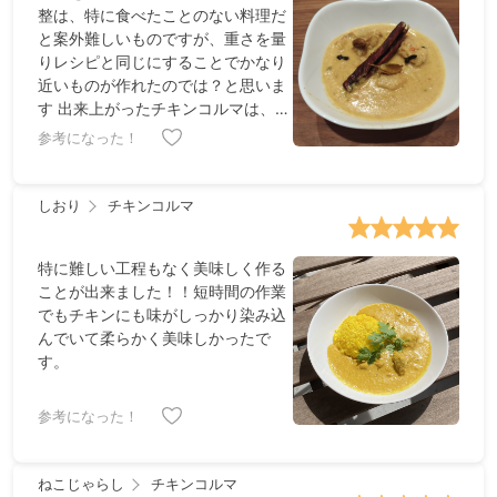
整は、特に食べたことのない料理だ
と案外難しいものですが、重さを量
りレシピと同じにすることでかなり
近いものが作れたのでは？と思いま
す 出来上がったチキンコルマは、口
に入れたときの甘み、最後に辛味が
参考になった！
広がり、とても美味しかったです カ
シューナッツで濃度をつける方法は
初めてでしたが思ったより簡単に出
しおり
チキンコルマ
来るのと、ナッツの甘みやコクが加
わり味の奥行きが深くなると思いま
特に難しい工程もなく美味しく作る
した
ことが出来ました！！短時間の作業
でもチキンにも味がしっかり染み込
んでいて柔らかく美味しかったで
す。
参考になった！
ねこじゃらし
チキンコルマ