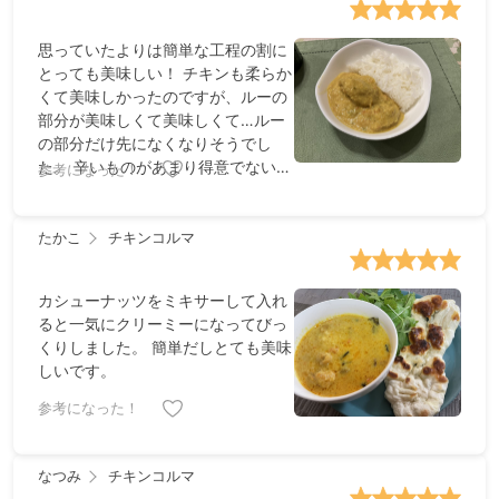
思っていたよりは簡単な工程の割に
とっても美味しい！ チキンも柔らか
くて美味しかったのですが、ルーの
部分が美味しくて美味しくて…ルー
の部分だけ先になくなりそうでし
た。 辛いものがあまり得意でないの
参考になった！
でカイエンヌペッパーパウダーを半
量にしたのですが丁度良かったで
す。 インド料理にはパクチーはほぼ
たかこ
チキンコルマ
入ってるという新知識もいただき、
家に生えてるパクチーの消費捗りそ
カシューナッツをミキサーして入れ
うです。 シナモンだけ探すの大変そ
ると一気にクリーミーになってびっ
うですが、また再挑戦してみたいで
くりしました。 簡単だしとても美味
す。ご飯ともナンとも素晴らしいマ
しいです。
リアージュでした。
参考になった！
なつみ
チキンコルマ