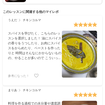
このレッスンに関連する他のマイレポ
うえだ
チキンコルマ
スパイスを学びたく、こちらのレッ
スンを選択しました！ 油にスパイス
の香りをうつしたり、お肉にスパイ
スをからめたり、ペーストを作った
りと 時間はそんなにかからないもの
の、やることが多いので こういった
カレーを作って、提供してくださる
お店の皆様に感謝したくなりまし
た。 カシューナッツ入のペーストが
参考になった！
いい味を出していて、スパイシーな
のにクリーミーという絶妙な味わ
い。そして肉が柔らかい。 食べても
まりあ
チキンコルマ
美味しいですし、和食では体験でき
ないことが学べたのでとても楽しか
ったです。
料理を作る過程での水分量や濃度調