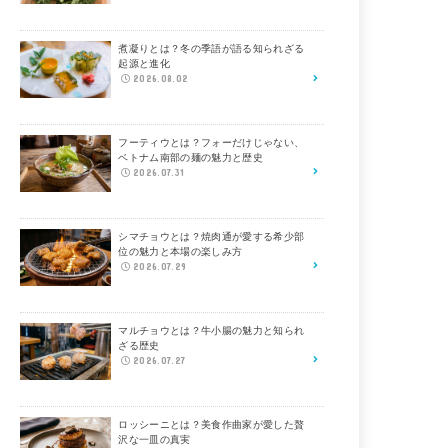
煮凝りとは？冬の季語が語る知られざる
起源と進化
2026.08.02
フーティウとは？フォーだけじゃない、
ベトナム南部の麺の魅力と歴史
2026.07.31
シマチョウとは？焼肉通が愛する希少部
位の魅力と本場の楽しみ方
2026.07.29
マルチョウとは？牛小腸の魅力と知られ
ざる歴史
2026.07.27
ロッシーニとは？美食作曲家が愛した贅
沢な一皿の真実