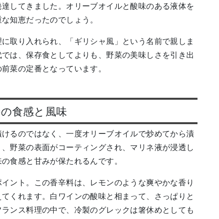
発達してきました。オリーブオイルと酸味のある液体を
重な知恵だったのでしょう。
理に取り入れられ、「ギリシャ風」という名前で親しま
代では、保存食としてよりも、野菜の美味しさを引き出
の前菜の定番となっています。
特の食感と風味
漬けるのではなく、一度オリーブオイルで炒めてから漬
り、野菜の表面がコーティングされ、マリネ液が浸透し
来の食感と甘みが保たれるんです。
ポイント。この香辛料は、レモンのような爽やかな香り
えてくれます。白ワインの酸味と相まって、さっぱりと
フランス料理の中で、冷製のグレックは箸休めとしても