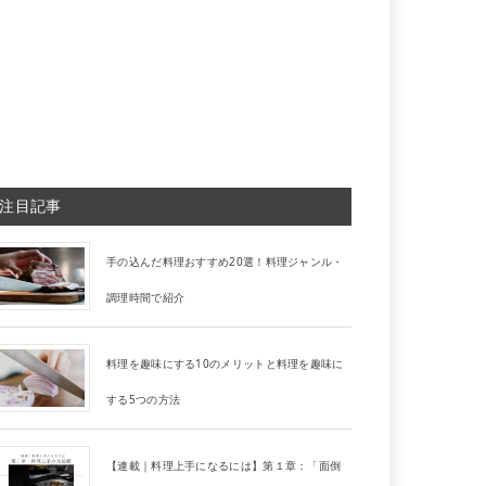
注目記事
手の込んだ料理おすすめ20選！料理ジャンル・
調理時間で紹介
料理を趣味にする10のメリットと料理を趣味に
する5つの方法
【連載｜料理上手になるには】第１章：「面倒