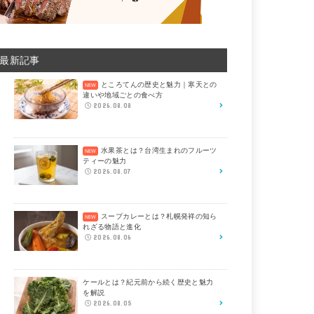
最新記事
ところてんの歴史と魅力｜寒天との
違いや地域ごとの食べ方
2026.08.08
水果茶とは？台湾生まれのフルーツ
ティーの魅力
2026.08.07
スープカレーとは？札幌発祥の知ら
れざる物語と進化
2026.08.06
ケールとは？紀元前から続く歴史と魅力
を解説
2026.08.05