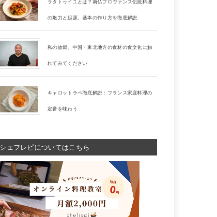
ラタトゥイユとは？南仏プロヴァンス伝統料理
の魅力と起源、基本の作り方を徹底解説
私の故郷、中国・東北地方の食材の食文化に触
れてみてください
キャロットラペ徹底解説：フランス家庭料理の
定番を味わう
シェフレピについてはこちら