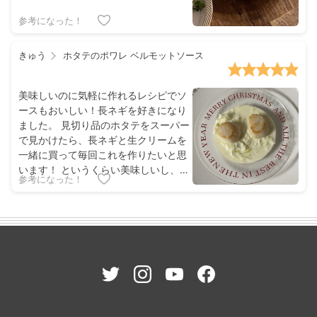
参考になった！
きゅう
ホタテのポワレ ベルモットソース
美味しいのに気軽に作れるレシピでソ
ースもおいしい！長ネギを好きになり
ました。 見切り品のホタテをスーパー
で見かけたら、長ネギと生クリームを
一緒に買って毎回これを作りたいと思
います！ というくらい美味しいし、お
参考になった！
つまみで出してもらえたら嬉しいで
す。特別感があるのに、手軽に作れる
ギャップが🥰