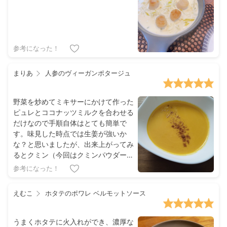
参考になった！
まりあ
人参のヴィーガンポタージュ
野菜を炒めてミキサーにかけて作った
ピュレとココナッツミルクを合わせる
だけなので手順自体はとても簡単で
す。味見した時点では生姜が強いか
な？と思いましたが、出来上がってみ
るとクミン（今回はクミンパウダーを
使いました）の風味が生姜をまとめ上
参考になった！
げ、人参とココナッツミルクの甘みが
豊かで美味しかったです。
えむこ
ホタテのポワレ ベルモットソース
うまくホタテに火入れができ、濃厚な