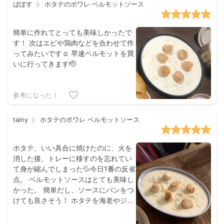
ぱぽす
ホタテのポワレ ベルモットソース
なかったのですが、このキットではか
なり風味が出ました。使うベルモット
の品種なんですかね。
簡単に作れてとっても美味しかったで
す！ 次はエビや鶏肉などを合わせて作
ってみたいです☺️ 早速ベルモットを買
いに行ってきます🫡
参考になった！
tainy
ホタテのポワレ ベルモットソース
ホタテ、いい具合に焼けたのに、火を
消した後、トレーに移すのを忘れてい
て身が縮んでしまった💦今日1番の反省
点。 ベルモットソースはとても美味し
かった。 簡単だし、ソースにパンをつ
けても良さそう！ ホタテを海老やジャ
ガイモに変えてあいそう。