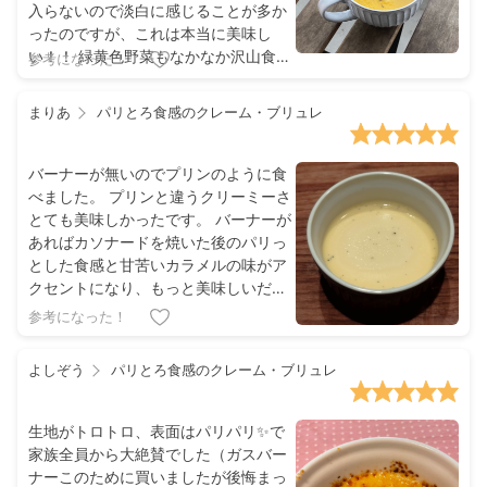
入らないので淡白に感じることが多か
ったのですが、これは本当に美味し
い！！ 緑黄色野菜もなかなか沢山食べ
参考になった！
るの大変ですがこれなら美味しく手軽
に頂けそうです。
まりあ
パリとろ食感のクレーム・ブリュレ
バーナーが無いのでプリンのように食
べました。 プリンと違うクリーミーさ
とても美味しかったです。 バーナーが
あればカソナードを焼いた後のパリっ
とした食感と甘苦いカラメルの味がア
クセントになり、もっと美味しいだろ
うと想像してしまいました
参考になった！
よしぞう
パリとろ食感のクレーム・ブリュレ
生地がトロトロ、表面はパリパリ✨で
家族全員から大絶賛でした（ガスバー
ナーこのために買いましたが後悔まっ