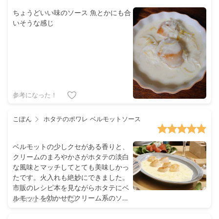
ちょうどいい味のソース 魚とかにも合
いそうな感じ
参考になった！
こぽん
ホタテのポワレ ベルモットソース
ベルモットの少しクセがある香りと、
クリームのまろやかさがホタテの淡白
な風味とマッチしてとても美味しかっ
たです。火入れも絶妙にできました。
市販のレシピ本を見ながらホタテにベ
ルモットを効かせたクリーム系のソー
参考になった！
スを合わせる料理を作った事があり、
その時はあまりベルモットの香りはし