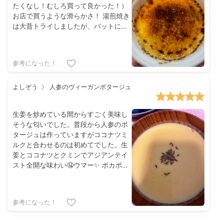
たくなし！むしろ買って良かった！）
お店で買うような滑らかさ！ 湯煎焼き
は大昔トライしましたが、バットに載
せる知恵がなくて涙しました。便利で
すねえ。 天板にお湯半分流すと焼き加
減見て調整する気がなくなるのでこれ
参考になった！
は画期的です。感謝✨
よしぞう
人参のヴィーガンポタージュ
生姜を炒めている間からすごく美味し
そうな匂いでした。普段から人参のポ
タージュは作っていますがココナツミ
ルクと合わせるのは初めてでした。生
姜とココナツとクミンでアジアンテイ
スト全開な味わい🤤ウマー✨ ポカポカ
あったまって人参の甘みとココナッツ
の味わい、生姜の香り、クミンの香ば
しさでとても美味しいポタージュでし
参考になった！
た😋