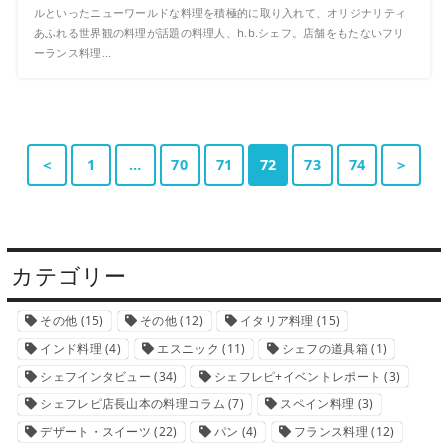
ルといったニューワールドな料理を積極的に取り入れて、オリジナリティ
あふれる世界観の料理が話題の料理人、h.b.シェフ。店舗をもたないフリ
ーランス料理...
＜
1
…
70
71
72
73
74
＞
カテゴリー
その他
(15)
その他
(12)
イタリア料理
(15)
インド料理
(4)
エスニック
(11)
シェフの道具箱
(1)
シェフインタビュー
(34)
シェフレピ+イベントレポート
(3)
シェフレピ店長山本の料理コラム
(7)
スペイン料理
(3)
デザート・スイーツ
(22)
パン
(4)
フランス料理
(12)