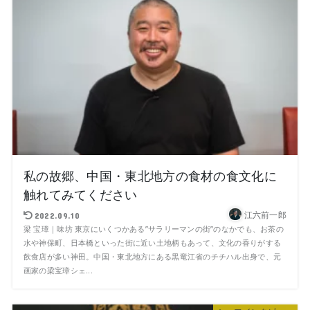
私の故郷、中国・東北地方の食材の食文化に
触れてみてください
江六前一郎
2022.09.10
梁 宝璋｜味坊 東京にいくつかある”サラリーマンの街”のなかでも、お茶の
水や神保町、日本橋といった街に近い土地柄もあって、文化の香りがする
飲食店が多い神田。中国・東北地方にある黒竜江省のチチハル出身で、元
画家の梁宝璋シェ...