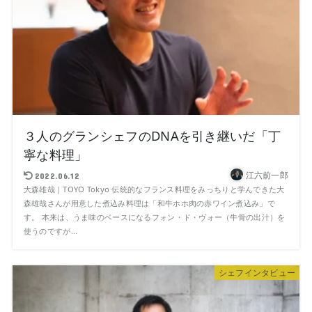
３人のグランシェフのDNAを引き継いだ「丁
寧な料理」
江六前一郎
2022.06.12
大森雄哉｜TOYO Tokyo 伝統的なフランス料理をみっちりと学んできた大
森雄哉さんが用意した煮込み料理は「和牛ホホ肉の赤ワイン煮込み」で
す。 本来は、うま味のベースになるフォン・ド・ヴォー（牛骨の出汁）を
使うのですが...
シェフインタビュー