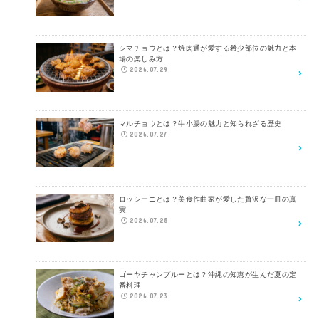
シマチョウとは？焼肉通が愛する希少部位の魅力と本
場の楽しみ方
2026.07.29
マルチョウとは？牛小腸の魅力と知られざる歴史
2026.07.27
ロッシーニとは？美食作曲家が愛した贅沢な一皿の真
実
2026.07.25
ゴーヤチャンプルーとは？沖縄の知恵が生んだ夏の定
番料理
2026.07.23