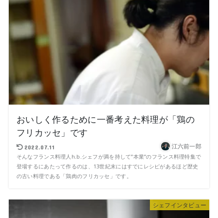
おいしく作るために一番考えた料理が「鶏の
フリカッセ」です
江六前一郎
2022.07.11
そんなフランス料理人h.b.シェフが満を持して”本業”のフランス料理特集で
登場するにあたって作るのは、13世紀末にはすでにレシピがあるほど歴史
の古い料理である「鶏肉のフリカッセ」です。
シェフインタビュー