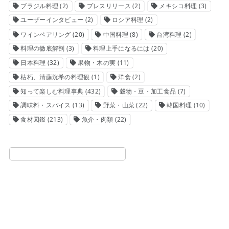
ブラジル料理
(2)
プレスリリース
(2)
メキシコ料理
(3)
ユーザーインタビュー
(2)
ロシア料理
(2)
ワインペアリング
(20)
中国料理
(8)
台湾料理
(2)
料理の徹底解剖
(3)
料理上手になるには
(20)
日本料理
(32)
果物・木の実
(11)
枯朽、清藤洸希の料理観
(1)
洋食
(2)
知って楽しむ料理事典
(432)
穀物・豆・加工食品
(7)
調味料・スパイス
(13)
野菜・山菜
(22)
韓国料理
(10)
食材図鑑
(213)
魚介・肉類
(22)
検索