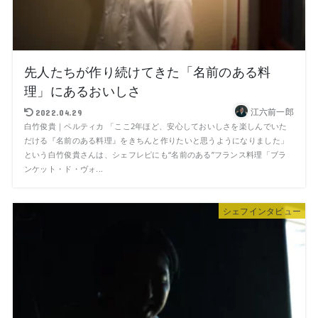
先人たちが作り続けてきた「名前のある料
理」にあるおいしさ
江六前一郎
2022.04.29
白竹俊貴｜ペルティカ 「ここ2年ほど、安心しておいしさを楽しんでいた
だける『名前のある料理』をきちんと作りたいと思うようになりました」
という白竹俊貴さんは、シェフレピにも“名前のある”フランス料理「ブラ
ンケット・ド・ヴォ...
シェフインタビュー