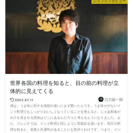
シェフインタビュー
世界各国の料理を知ると、目の前の料理が立
体的に見えてくる
江六前一郎
2022.07.11
僕は、うま味に対する発想の違いにまず驚いたんです。うま味が少ないイ
ンド料理でもしっかりおいしくなっていることを考えると、じゃあ和食が
出汁を含ませる意味はどこにあるんだろうと考えるようになりました。ま
た、フレンチでは、インド料理と同じように乳製品を使います。両方の料
理を知ると、差異と共通性があることにも気付くわけです。つまり、イン