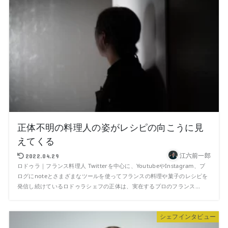
正体不明の料理人の姿がレシピの向こうに見
えてくる
江六前一郎
2022.04.29
ロドゥラ｜フランス料理人 Twitterを中心に、YoutubeやInstagram、ブ
ログにnoteとさまざまなツールを使ってフランスの料理や菓子のレシピを
発信し続けているロドゥラシェフの正体は、実在するプロのフランス...
シェフインタビュー