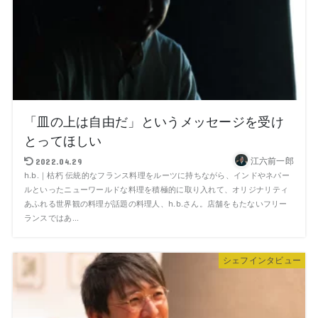
「皿の上は自由だ」というメッセージを受け
とってほしい
江六前一郎
2022.04.29
h.b.｜枯朽 伝統的なフランス料理をルーツに持ちながら、インドやネパー
ルといったニューワールドな料理を積極的に取り入れて、オリジナリティ
あふれる世界観の料理が話題の料理人、h.b.さん。店舗をもたないフリー
ランスではあ...
シェフインタビュー