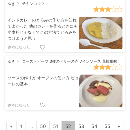
ゆき
チキンコルマ
そってから、各々好みで塩加減を調節
してもらった😓
インドカレーのとろみの作り方を知れ
てよかった 他のカレーを作るときにも
小麦粉じゃなくてこの方法でとろみを
つけようと思う
参考になった！
ゆき
ローストビーフ 3種のベリーの赤ワインソース 花椒風味
ソースの作り方 オーブンの使い方 ピュ
ーレの基本
参考になった！
«
1
...
50
51
52
53
54
55
»