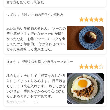
オリ作りたくなってきた…
参考になった！
つばお
和牛ホホ肉の赤ワイン煮込み
思い出深い牛頰肉の煮込み。 ソースの
照り感が上手く行かなかったのが惜し
かったなあ… お酢でソースにコクを出
してたのが印象的。 付け合わせのジャ
ガイモも美味しく出来ました。
参考になった！
きゅう
凝縮を繰り返した欧風キーマカレー
塊肉をミンチにして、野菜をみじん切
りにしてじっくり炒めます。 目玉焼き
もじっくり火を入れます。 難しくはな
いけれど、手間がかかるので心にゆと
りがあるときがおすすめです。
参考になった！