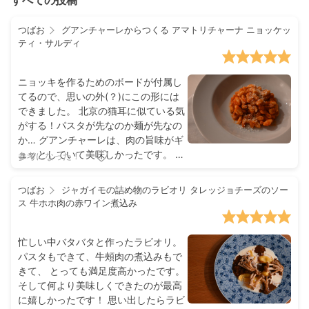
すべての投稿
つばお
グアンチャーレからつくる アマトリチャーナ ニョッケッ
ティ・サルディ
ニョッキを作るためのボードが付属し
てるので、思いの外(？)にこの形には
できました。 北京の猫耳に似ている気
がする！パスタが先なのか麺が先なの
か… グアンチャーレは、肉の旨味がギ
ュッとしていて美味しかったです。 基
参考になった！
本のトマトソース、と言う事で、普段
のトマトソースを使ったパスタ等にも
つばお
ジャガイモの詰め物のラビオリ タレッジョチーズのソー
応用できる点があって良かったです👌
ス 牛ホホ肉の赤ワイン煮込み
忙しい中バタバタと作ったラビオリ。
パスタもできて、牛頰肉の煮込みもで
きて、 とっても満足度高かったです。
そして何より美味しくできたのが最高
に嬉しかったです！ 思い出したらラビ