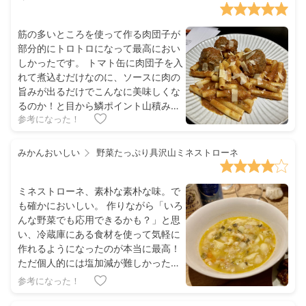
良い。 おうちの定番になりやすいメニ
ューなのでおすすめ。 写真に撮る際は
餡かけを全部かける前にちゃんと考え
筋の多いところを使って作る肉団子が
ないと野菜炒め的風貌になるので注意
部分的にトロトロになって最高におい
しかったです。 トマト缶に肉団子を入
れて煮込むだけなのに、ソースに肉の
旨みが出るだけでこんなに美味しくな
るのか！と目から鱗ポイント山積みで
参考になった！
終始テンション上がってました。 煮込
みハンバーグとかにも応用できそうで
受講してよかったです✨ また次回以降
みかんおいしい
野菜たっぷり具沢山ミネストローネ
も宜しくお願いします！
ミネストローネ、素朴な素朴な味。で
も確かにおいしい。 作りながら「いろ
んな野菜でも応用できるかも？」と思
い、冷蔵庫にある食材を使って気軽に
作れるようになったのが本当に最高！
ただ個人的には塩加減が難しかったか
も？野菜の旨味だけでスープを作るか
参考になった！
らか、素朴な味わいで、ちょうどいい
塩加減がわからず悩んだ 結局、器によ