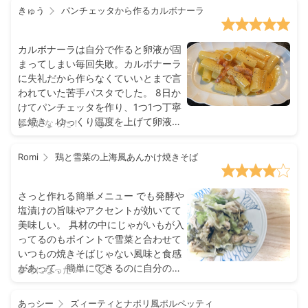
きゅう
パンチェッタから作るカルボナーラ
カルボナーラは自分で作ると卵液が固
まってしまい毎回失敗。カルボナーラ
に失礼だから作らなくていいとまで言
われていた苦手パスタでした。 8日か
けてパンチェッタを作り、1つ1つ丁寧
に焼き、ゆっくり温度を上げて卵液を
参考になった！
からめ初めてツヤツヤのカルボナーラ
成功しました。 カルボナーラは人肌の
Romi
鶏と雪菜の上海風あんかけ焼きそば
ぬるいパスタなので…の動画のシェフ
の言葉で、そもそもの作り方を間違え
ていたことにも気付けました。
さっと作れる簡単メニュー でも発酵や
塩漬けの旨味やアクセントが効いてて
美味しい。 具材の中にじゃがいもが入
ってるのもポイントで雪菜と合わせて
いつもの焼きそばじゃない風味と食感
があって、簡単にできるのに自分の中
参考になった！
で今日は手を抜いたな、という気持ち
にならず素直に美味しいと思えるのも
あっシー
ズィーティとナポリ風ポルペッティ